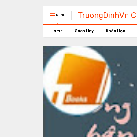
TruongDinhVn Ch
MENU
phần mềm học t
Home
Sách Hay
Khóa Học