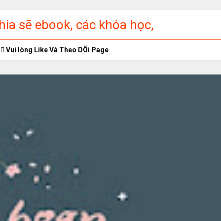
ia sẽ ebook, các khóa học,
ập miễn phí
Vui lòng Like Và Theo DÕi Page