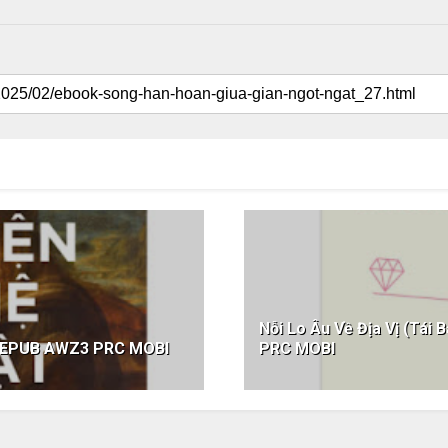
Nỗi Lo Âu Về Địa Vị (Tá
F EPUB AWZ3 PRC MOBI
PRC MOBI