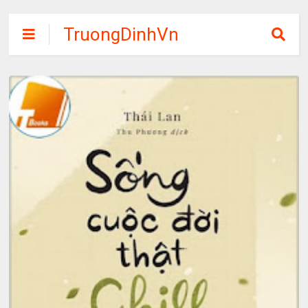
TruongDinhVn
Chia sẽ ebook,
các khóa học,
phần mềm học
tập miễn phí