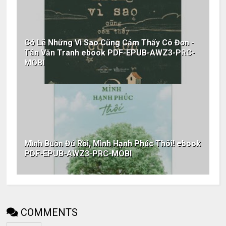
Có Lẽ Những Vì Sao Cũng Cảm Thấy Cô Đơn -
Tản Văn Tranh ebook PDF-EPUB-AWZ3-PRC-
MOBI
Mình Buồn Đủ Rồi, Mình Hạnh Phúc Thôi! ebook
PDF-EPUB-AWZ3-PRC-MOBI
COMMENTS