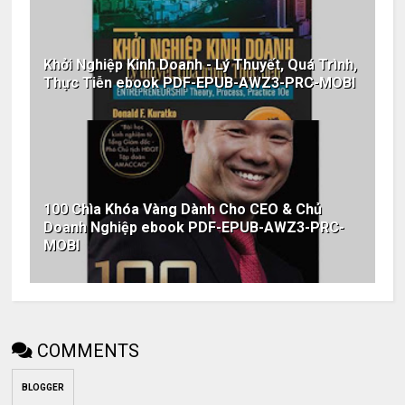
Khởi Nghiệp Kinh Doanh - Lý Thuyết, Quá Trình,
Thực Tiễn ebook PDF-EPUB-AWZ3-PRC-MOBI
100 Chìa Khóa Vàng Dành Cho CEO & Chủ
Doanh Nghiệp ebook PDF-EPUB-AWZ3-PRC-
MOBI
COMMENTS
BLOGGER