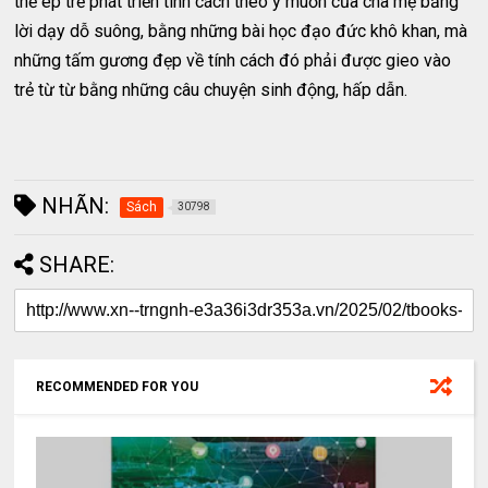
thể ép trẻ phát triển tính cách theo ý muốn của cha mẹ bằng
lời dạy dỗ suông, bằng những bài học đạo đức khô khan, mà
những tấm gương đẹp về tính cách đó phải được gieo vào
trẻ từ từ bằng những câu chuyện sinh động, hấp dẫn.
NHÃN:
Sách
30798
SHARE:
RECOMMENDED FOR YOU