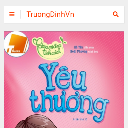
TruongDinhVn
Chia sẽ ebook,
các khóa học,
phần mềm học
tập miễn phí