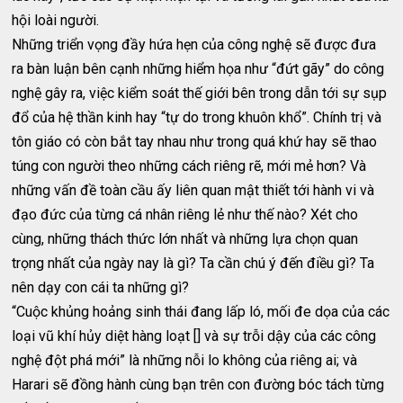
hội loài người.
Những triển vọng đầy hứa hẹn của công nghệ sẽ được đưa
ra bàn luận bên cạnh những hiểm họa như “đứt gãy” do công
nghệ gây ra, việc kiểm soát thế giới bên trong dẫn tới sự sụp
đổ của hệ thần kinh hay “tự do trong khuôn khổ”. Chính trị và
tôn giáo có còn bắt tay nhau như trong quá khứ hay sẽ thao
túng con người theo những cách riêng rẽ, mới mẻ hơn? Và
những vấn đề toàn cầu ấy liên quan mật thiết tới hành vi và
đạo đức của từng cá nhân riêng lẻ như thế nào? Xét cho
cùng, những thách thức lớn nhất và những lựa chọn quan
trọng nhất của ngày nay là gì? Ta cần chú ý đến điều gì? Ta
nên dạy con cái ta những gì?
“Cuộc khủng hoảng sinh thái đang lấp ló, mối đe dọa của các
loại vũ khí hủy diệt hàng loạt [] và sự trỗi dậy của các công
nghệ đột phá mới” là những nỗi lo không của riêng ai; và
Harari sẽ đồng hành cùng bạn trên con đường bóc tách từng