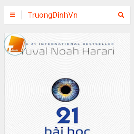
TruongDinhVn
Chia sẽ ebook,
các khóa học,
phần mềm học
tập miễn phí