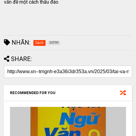
vấn đề một cách thấu đáo.
NHÃN:
Sách
30799
SHARE:
RECOMMENDED FOR YOU