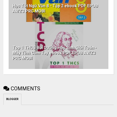
Học Tốt Ngữ Văn 8 - Tập 2 ebook PDF EPUB
AWZ3 PRC MOBI
Top 1 THCS Bồi Dưỡng Học Sinh Giỏi Toán -
Máy Tính Cầm Tay ebook PDF EPUB AWZ3
PRC MOBI
COMMENTS
BLOGGER