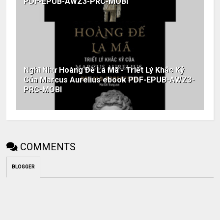
PDF-EPUB-AWZ3-PRC-MOBI
Nghĩ Như Hoàng Đế La Mã - Triết Lý Khắc Kỷ
Của Marcus Aurelius ebook PDF-EPUB-AWZ3-
PRC-MOBI
COMMENTS
BLOGGER