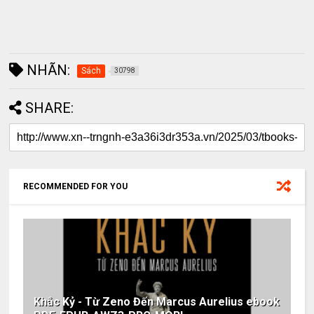
NHÃN:
Sách
30798
SHARE:
RECOMMENDED FOR YOU
Khắc Kỷ - Từ Zeno Đến Marcus Aurelius ebook