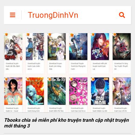
TruongDinhVn
Chia sẽ ebook,
các khóa học,
phần mềm học
tập miễn phí
Tbooks chia sẻ miễn phí kho truyện tranh cập nhật truyện
mới tháng 3