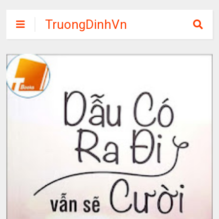
TruongDinhVn
Chia sẽ ebook,
các khóa học,
phần mềm học
tập miễn phí