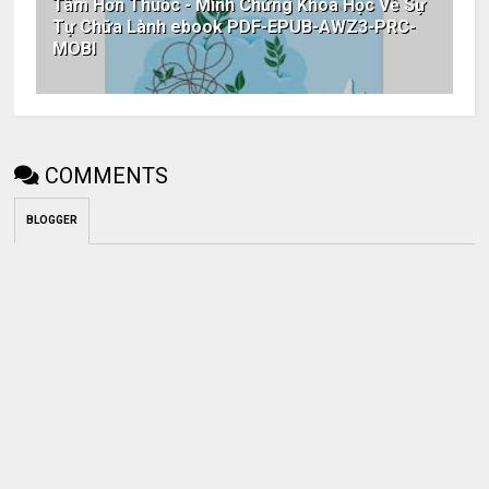
Tâm Hơn Thuốc - Minh Chứng Khoa Học Về Sự
Tự Chữa Lành ebook PDF-EPUB-AWZ3-PRC-
MOBI
COMMENTS
BLOGGER