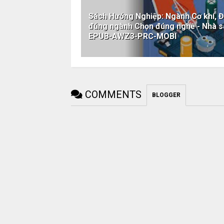
Sách Hướng Nghiệp: Ngành Cơ khí, Đi
đúng ngành Chọn đúng nghề - Nhà s
EPUB-AWZ3-PRC-MOBI
COMMENTS
BLOGGER