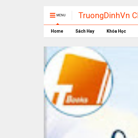
TruongDinhVn Ch
MENU
phần mềm học t
Home
Sách Hay
Khóa Học