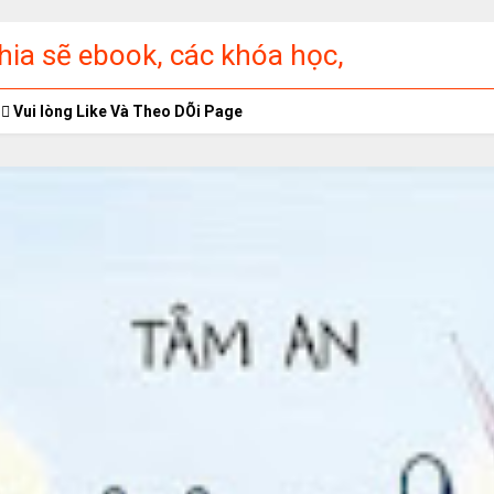
ia sẽ ebook, các khóa học,
ập miễn phí
Vui lòng Like Và Theo DÕi Page