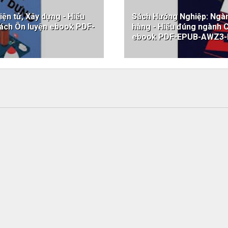
ện tử, Xây dựng - Hiểu
Sách Hướng Nghiệp: Ngành
ách Ôn luyện ebook PDF-
hàng - Hiểu đúng ngành 
ebook PDF-EPUB-AWZ3