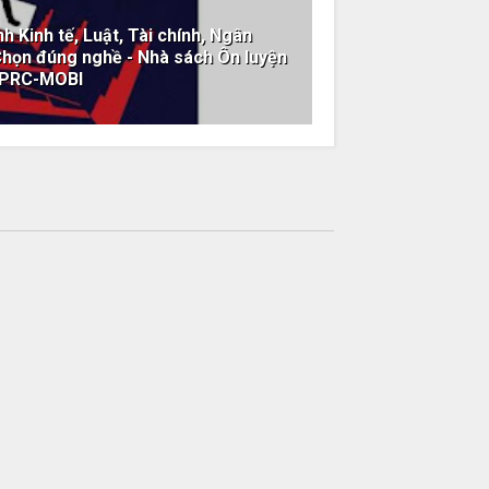
 Kinh tế, Luật, Tài chính, Ngân
Chọn đúng nghề - Nhà sách Ôn luyện
-PRC-MOBI