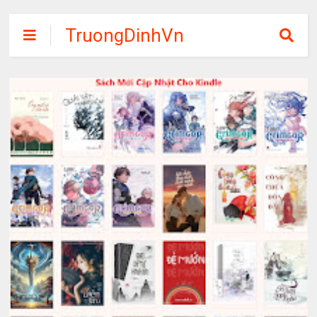
TruongDinhVn
Chia sẽ ebook,
các khóa học,
phần mềm học
tập miễn phí