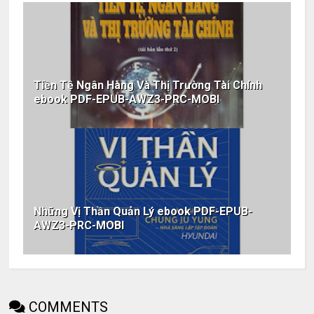
Tiền Tệ Ngân Hàng Và Thị Trường Tài Chính
ebook PDF-EPUB-AWZ3-PRC-MOBI
Những Vị Thần Quản Lý ebook PDF-EPUB-
AWZ3-PRC-MOBI
COMMENTS