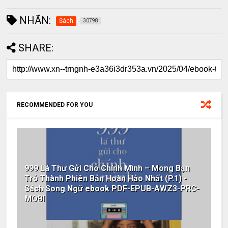
NHÃN:
Sách
30798
SHARE:
RECOMMENDED FOR YOU
999 Lá Thư Gửi Cho Chính Mình – Mong Bạn
Trở Thành Phiên Bản Hoàn Hảo Nhất (P.1) -
Sách Song Ngữ ebook PDF-EPUB-AWZ3-PRC-
MOBI