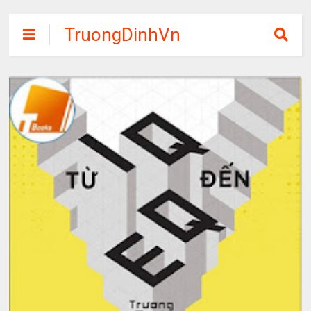
TruongDinhVn
Chia sẽ ebook,
các khóa học,
phần mềm học
tập miễn phí