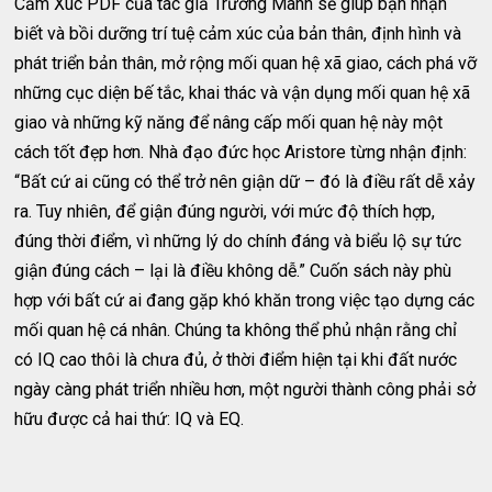
Cảm Xúc PDF của tác giả Trương Manh sẽ giúp bạn nhận
biết và bồi dưỡng trí tuệ cảm xúc của bản thân, định hình và
phát triển bản thân, mở rộng mối quan hệ xã giao, cách phá vỡ
những cục diện bế tắc, khai thác và vận dụng mối quan hệ xã
giao và những kỹ năng để nâng cấp mối quan hệ này một
cách tốt đẹp hơn. Nhà đạo đức học Aristore từng nhận định:
“Bất cứ ai cũng có thể trở nên giận dữ – đó là điều rất dễ xảy
ra. Tuy nhiên, để giận đúng người, với mức độ thích hợp,
đúng thời điểm, vì những lý do chính đáng và biểu lộ sự tức
giận đúng cách – lại là điều không dễ.” Cuốn sách này phù
hợp với bất cứ ai đang gặp khó khăn trong việc tạo dựng các
mối quan hệ cá nhân. Chúng ta không thể phủ nhận rằng chỉ
có IQ cao thôi là chưa đủ, ở thời điểm hiện tại khi đất nước
ngày càng phát triển nhiều hơn, một người thành công phải sở
hữu được cả hai thứ: IQ và EQ.