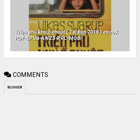
Triệu phú khu ổ chuột ( Tái bản 2018 ) ebook
PDF-EPUB-AWZ3-PRC-MOBI
COMMENTS
BLOGGER