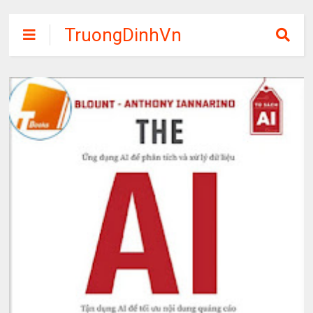
TruongDinhVn
Chia sẽ ebook,
các khóa học,
phần mềm học
tập miễn phí