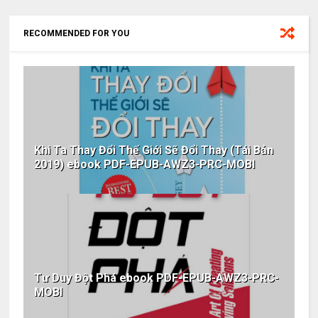
RECOMMENDED FOR YOU
Khi Ta Thay Đổi Thế Giới Sẽ Đổi Thay (Tái Bản
2019) ebook PDF-EPUB-AWZ3-PRC-MOBI
Tư Duy Đột Phá ebook PDF-EPUB-AWZ3-PRC-
MOBI