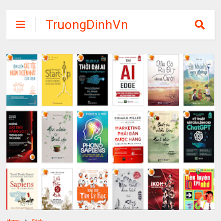
TruongDinhVn
Chia sẽ ebook,
các khóa học,
phần mềm học
tập miễn phí