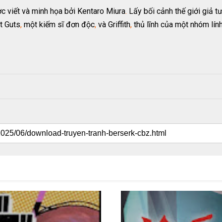
c viết và minh họa bởi Kentaro Miura
.
Lấy bối cảnh thế giới giả t
t Guts
,
một kiếm sĩ đơn độc
,
và Griffith
,
thủ lĩnh của một nhóm lín