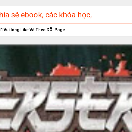
ia sẽ ebook, các khóa học,
ập miễn phí
Vui lòng Like Và Theo DÕi Page