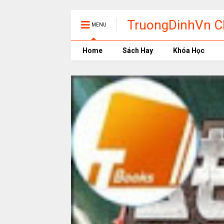
TruongDinhVn Ch
MENU
phần mềm học t
Home
Sách Hay
Khóa Học