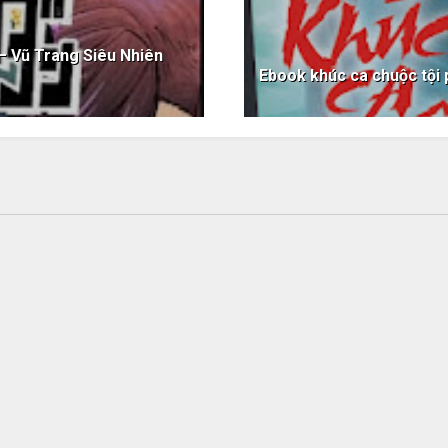
– Vũ Trang Siêu Nhiên
Ebook khúc ca chuộc tội