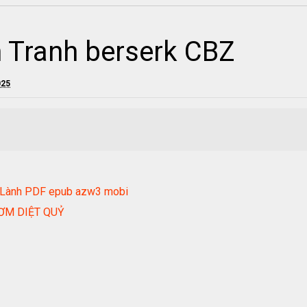
 Tranh berserk CBZ
025
 Lành PDF epub azw3 mobi
ƠM DIỆT QUỶ