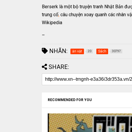
Berserk là một bộ truyện tranh Nhật Bản đượ
trung cổ
,
câu chuyện xoay quanh các nhân vậ
Wikipedia
–
NHÃN:
ăn vặt
Sách
20
30797
SHARE:
RECOMMENDED FOR YOU