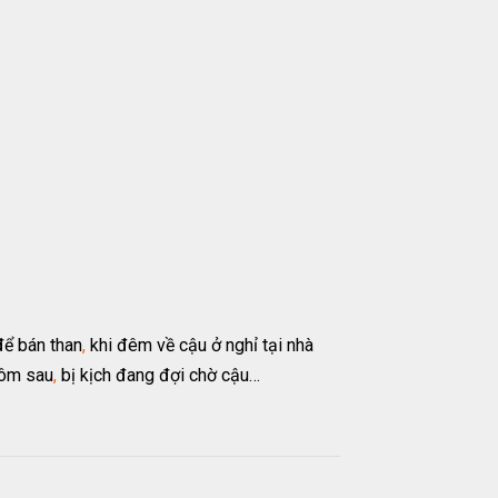
để bán than
,
khi đêm về cậu ở nghỉ tại nhà
hôm sau
,
bị kịch đang đợi chờ cậu…