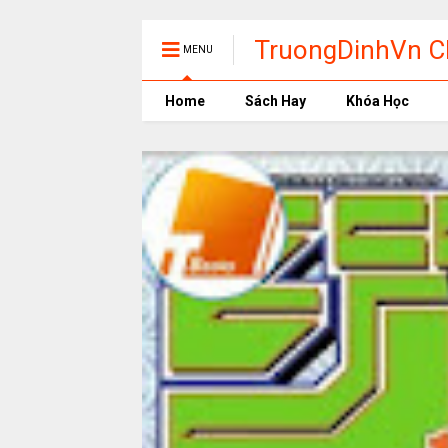
TruongDinhVn Ch
MENU
phần mềm học t
Home
Sách Hay
Khóa Học