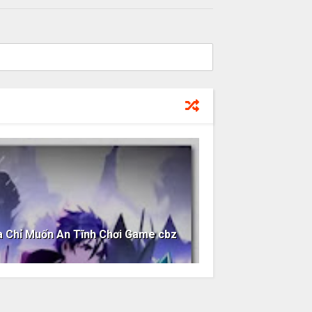
a Chỉ Muốn An Tĩnh Chơi Game cbz