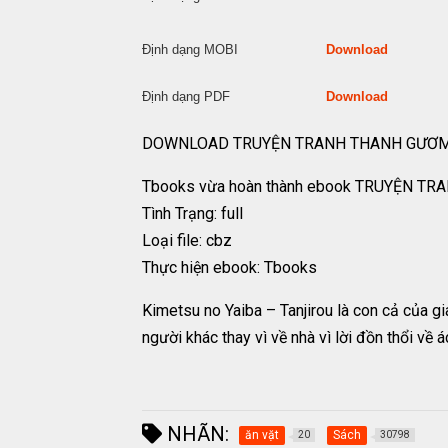
Định dạng MOBI
Download
Định dạng PDF
Download
DOWNLOAD TRUYỆN TRANH THANH GƯƠM
Tbooks vừa hoàn thành ebook TRUYỆN TR
Tình Trạng: full
Loại file: cbz
Thực hiện ebook: Tbooks
Kimetsu no Yaiba – Tanjirou là con cả của g
người khác thay vì về nhà vì lời đồn thổi về 
NHÃN:
ăn vặt
Sách
20
30798