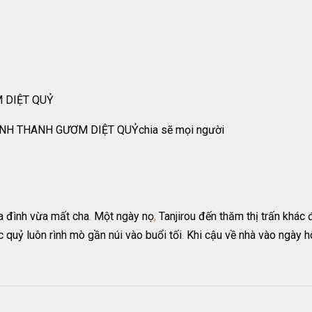
 DIỆT QUỶ
ANH THANH GƯƠM DIỆT QUỶchia sẽ mọi người
ia đình vừa mất cha
.
Một ngày nọ
,
Tanjirou đến thăm thị trấn khác 
ác quỷ luôn rình mò gần núi vào buổi tối
.
Khi cậu về nhà vào ngày 