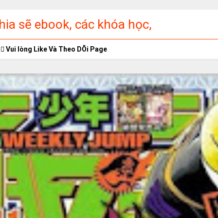
ia sẽ ebook, các khóa học,
ập miễn phí
Vui lòng Like Và Theo DÕi Page