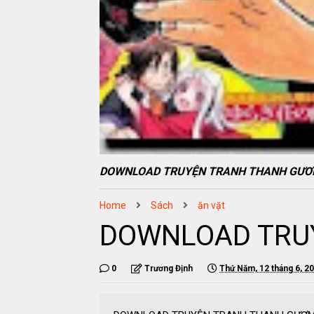
DOWNLOAD TRUYỆN TRANH THANH GƯƠM
Home
Sách
ăn vặt
DOWNLOAD TRU
0
Trương Định
Thứ Năm, 12 tháng 6, 2