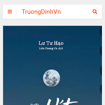
TruongDinhVn
Chia sẽ ebook,
các khóa học,
phần mềm học
tập miễn phí