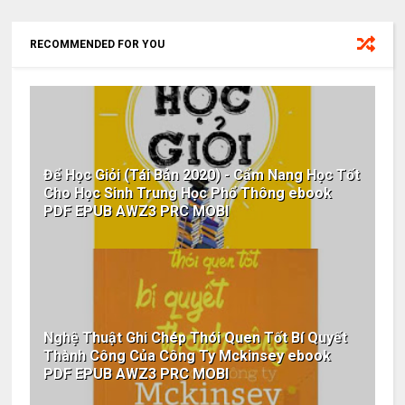
RECOMMENDED FOR YOU
Để Học Giỏi (Tái Bản 2020) - Cẩm Nang Học Tốt
Cho Học Sinh Trung Học Phổ Thông ebook
PDF EPUB AWZ3 PRC MOBI
Nghệ Thuật Ghi Chép Thói Quen Tốt Bí Quyết
Thành Công Của Công Ty Mckinsey ebook
PDF EPUB AWZ3 PRC MOBI