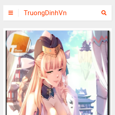
TruongDinhVn
Chia sẽ ebook,
các khóa học,
phần mềm học
tập miễn phí