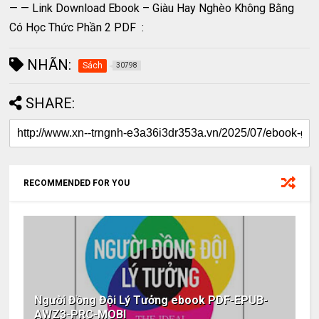
— — Link Download Ebook – Giàu Hay Nghèo Không Bằng
Có Học Thức Phần 2 PDF :
NHÃN:
Sách
30798
SHARE:
RECOMMENDED FOR YOU
Người Đồng Đội Lý Tưởng ebook PDF-EPUB-
AWZ3-PRC-MOBI