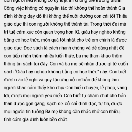
Con người nếu không có kỷ luật thì không thể trưởng thành
Công việc không có nguyên tắc thì không thể hoàn thành Gia
đình không dạy dỗ thì không thể nuôi dưỡng con cái tốt Thiếu
giáo dục thì con người không thể thành tài. Trong thời đại mà
trí tuệ cảm xúc còn quan trọng hơn IQ, giàu hay nghèo không
bằng có học thức, món quà tốt nhất cho trẻ em chính là được
giáo dục. Đọc sách là cách nhanh chóng và dễ dàng nhất để
con tiếp nhận thêm nhiều kiến thức, ba mẹ tham khảo thêm
thông tin sách tại đây: Con và ba mẹ sẽ nhận được gì từ cuốn
sách “Giàu hay nghèo không bằng có học thức” này: Con biết
được các lễ nghi và quy tắc ứng xử cơ bản để không làm
người khác cảm thấy khó chịu Con hiểu chuyện, lễ phép, vâng
lời, được mọi người yêu mến. Con biết tự chăm chút cho bản
thân được gọn gàng, sạch sẽ, cử chỉ đĩnh đạc, tự tin, được
mọi người tin tưởng Ba mẹ không cần nhắc nhở con nhiều,
tình cảm gia đình luôn bền chặt.