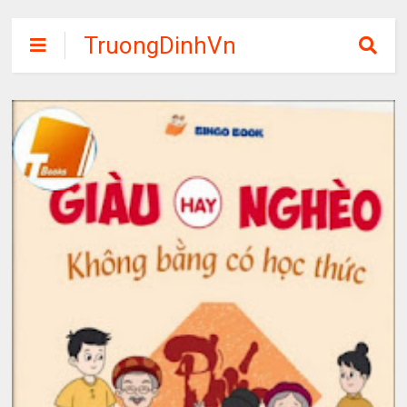
TruongDinhVn
Chia sẽ ebook,
các khóa học,
phần mềm học
tập miễn phí