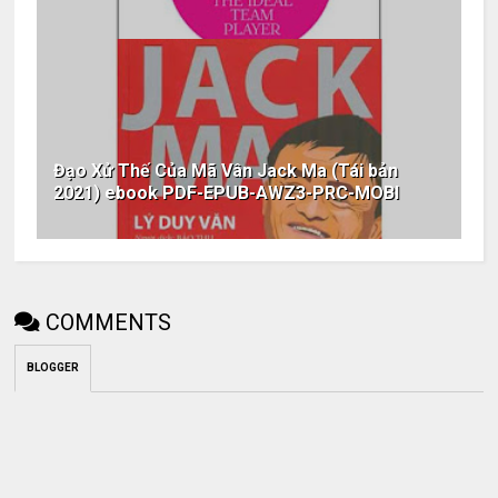
Đạo Xử Thế Của Mã Vân Jack Ma (Tái bản
2021) ebook PDF-EPUB-AWZ3-PRC-MOBI
COMMENTS
BLOGGER