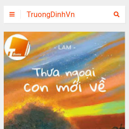
TruongDinhVn
Chia sẽ ebook,
các khóa học,
phần mềm học
tập miễn phí