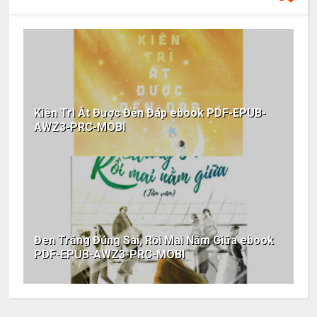
Kiên Trì Ắt Được Đền Đáp ebook PDF-EPUB-
AWZ3-PRC-MOBI
Đen Trắng Đúng Sai, Rồi Mai Nằm Giữa ebook
PDF-EPUB-AWZ3-PRC-MOBI