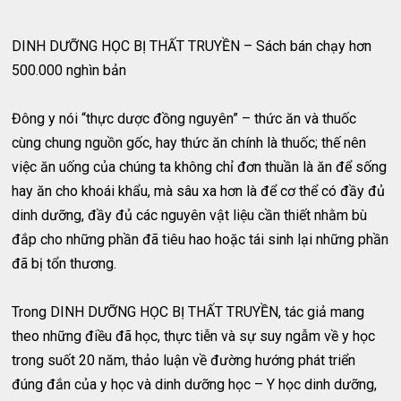
DINH DƯỠNG HỌC BỊ THẤT TRUYỀN – Sách bán chạy hơn
500.000 nghìn bản
Đông y nói “thực dược đồng nguyên” – thức ăn và thuốc
cùng chung nguồn gốc, hay thức ăn chính là thuốc; thế nên
việc ăn uống của chúng ta không chỉ đơn thuần là ăn để sống
hay ăn cho khoái khẩu, mà sâu xa hơn là để cơ thể có đầy đủ
dinh dưỡng, đầy đủ các nguyên vật liệu cần thiết nhằm bù
đắp cho những phần đã tiêu hao hoặc tái sinh lại những phần
đã bị tổn thương.
Trong DINH DƯỠNG HỌC BỊ THẤT TRUYỀN, tác giả mang
theo những điều đã học, thực tiễn và sự suy ngẫm về y học
trong suốt 20 năm, thảo luận về đường hướng phát triển
đúng đắn của y học và dinh dưỡng học – Y học dinh dưỡng,