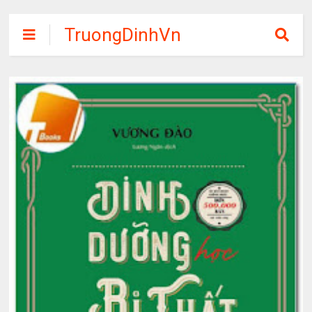
TruongDinhVn
Chia sẽ ebook,
các khóa học,
phần mềm học
tập miễn phí