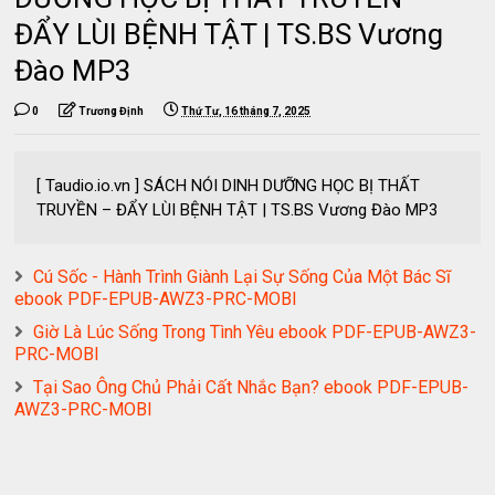
ĐẨY LÙI BỆNH TẬT | TS.BS Vương
Đào MP3
0
Trương Định
Thứ Tư, 16 tháng 7, 2025
[ Taudio.io.vn ] SÁCH NÓI DINH DƯỠNG HỌC BỊ THẤT
TRUYỀN – ĐẨY LÙI BỆNH TẬT | TS.BS Vương Đào MP3
Cú Sốc - Hành Trình Giành Lại Sự Sống Của Một Bác Sĩ
ebook PDF-EPUB-AWZ3-PRC-MOBI
Giờ Là Lúc Sống Trong Tình Yêu ebook PDF-EPUB-AWZ3-
PRC-MOBI
Tại Sao Ông Chủ Phải Cất Nhắc Bạn? ebook PDF-EPUB-
AWZ3-PRC-MOBI