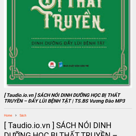
[ Taudio.io.vn ] SÁCH NÓI DINH DƯỠNG HỌC BỊ THẤT
TRUYỀN – ĐẨY LÙI BỆNH TẬT | TS.BS Vương Đào MP3
Home
Sách
[ Taudio.io.vn ] SÁCH NÓI DINH
DƯỠNG HỌC BỊ THẤT TRUYỀN –