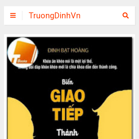
TruongDinhVn
Chia sẽ ebook,
các khóa học,
phần mềm học
tập miễn phí