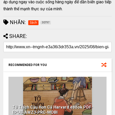
áp dụng ngay vào cuộc sống hàng ngày để dần biến giao tiếp
thành thế mạnh thực sự của mình.
NHÃN:
Sách
30797
SHARE:
RECOMMENDED FOR YOU
Tớ Thích Cậu Hơn Cả Harvard ebook PDF-
EPUB-AWZ3-PRC-MOBI