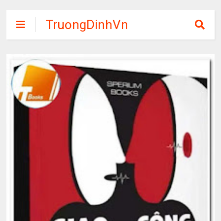
TruongDinhVn
Chia sẽ ebook,
các khóa học,
phần mềm học
tập miễn phí