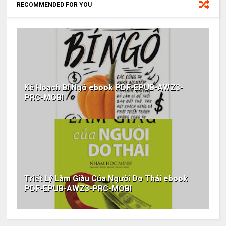
RECOMMENDED FOR YOU
Kế Hoạch Bí Ngô ebook PDF-EPUB-AWZ3-
PRC-MOBI
Triết Lý Làm Giàu Của Người Do Thái ebook
PDF-EPUB-AWZ3-PRC-MOBI