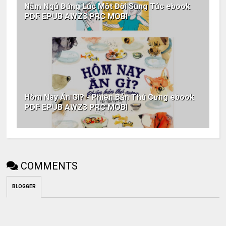
Nằm Ngủ Đúng Lúc Một Đời Sung Túc ebook
PDF EPUB AWZ3 PRC MOBI
Hôm Nay Ăn Gì? - Phiên Bản Thú Cưng ebook
PDF EPUB AWZ3 PRC MOBI
COMMENTS
BLOGGER