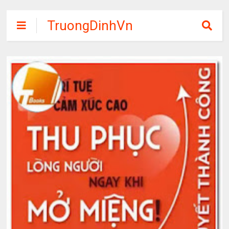
TruongDinhVn
Chia sẽ ebook,
các khóa học,
phần mềm học
tập miễn phí