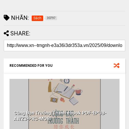
NHÃN:
Sách
30797
SHARE:
RECOMMENDED FOR YOU
Cùng Bạn Trưởng Thành ebook PDF-EPUB-
AWZ3-PRC-MOBI