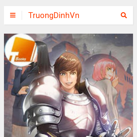
TruongDinhVn
Chia sẽ ebook,
các khóa học,
phần mềm học
tập miễn phí