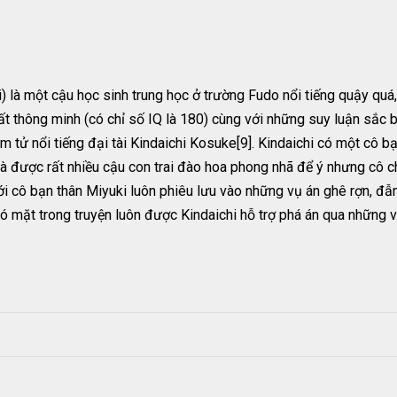
i) là một cậu học sinh trung học ở trường Fudo nổi tiếng quậy quá
rất thông minh (có chỉ số IQ là 180) cùng với những suy luận sắc 
ám tử nổi tiếng đại tài Kindaichi Kosuke[9]. Kindaichi có một cô b
à được rất nhiều cậu con trai đào hoa phong nhã để ý nhưng cô chỉ
với cô bạn thân Miyuki luôn phiêu lưu vào những vụ án ghê rợn, đ
 có mặt trong truyện luôn được Kindaichi hỗ trợ phá án qua nhữn