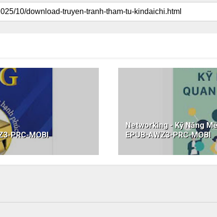
Networking - Kỹ Năng M
WZ3-PRC-MOBI
EPUB-AWZ3-PRC-MOBI