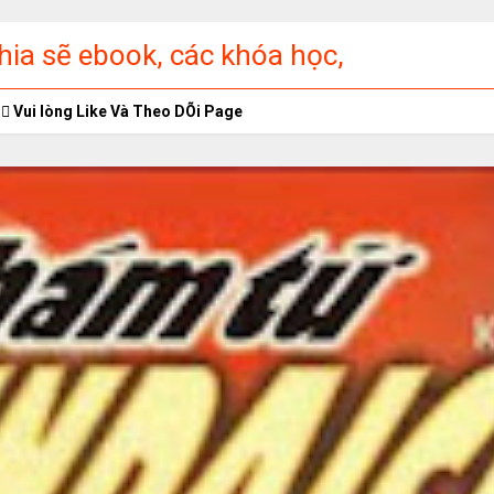
ia sẽ ebook, các khóa học,
ập miễn phí
Vui lòng Like Và Theo DÕi Page