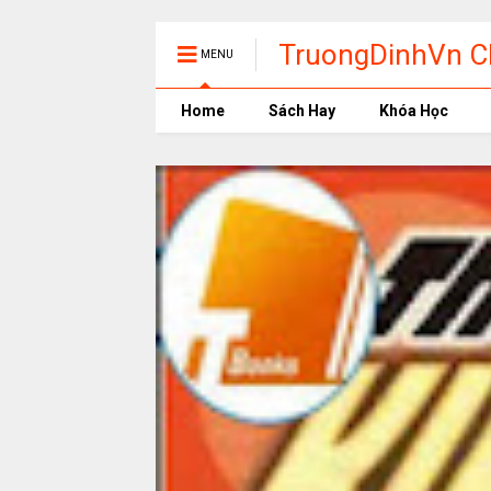
TruongDinhVn Ch
MENU
phần mềm học t
Home
Sách Hay
Khóa Học