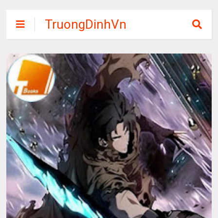
TruongDinhVn
Chia sẽ ebook,
các khóa học,
phần mềm học
tập miễn phí