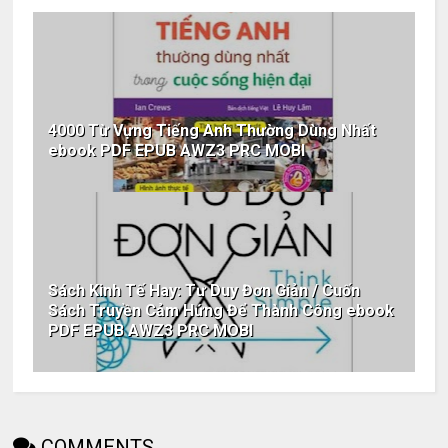
4000 Từ Vựng Tiếng Anh Thường Dùng Nhất
ebook PDF EPUB AWZ3 PRC MOBI
Sách Kinh Tế Hay: Tư Duy Đơn Giản / Cuốn
Sách Truyền Cảm Hứng Để Thành Công ebook
PDF EPUB AWZ3 PRC MOBI
COMMENTS