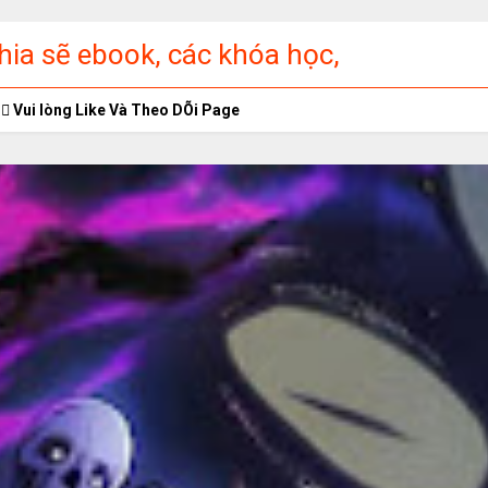
ia sẽ ebook, các khóa học,
ập miễn phí
Vui lòng Like Và Theo DÕi Page