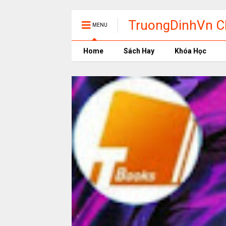
TruongDinhVn Ch
MENU
phần mềm học t
Home
Sách Hay
Khóa Học