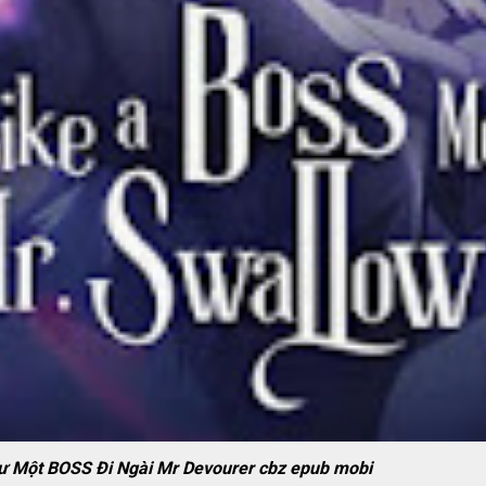
ư Một BOSS Đi Ngài Mr Devourer cbz epub mobi