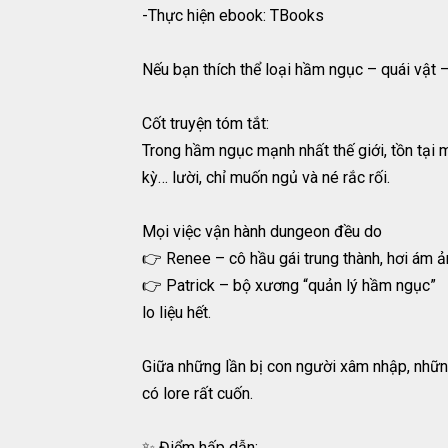
-Thực hiện ebook: TBooks
Nếu bạn thích thể loại hầm ngục – quái vật –
Cốt truyện tóm tắt:
Trong hầm ngục mạnh nhất thế giới, tồn tại 
kỳ… lười, chỉ muốn ngủ và né rắc rối.
Mọi việc vận hành dungeon đều do
👉 Renee – cô hầu gái trung thành, hơi ám 
👉 Patrick – bộ xương “quản lý hầm ngục”
lo liệu hết.
Giữa những lần bị con người xâm nhập, nhữn
có lore rất cuốn.
✨ Điểm hấp dẫn: