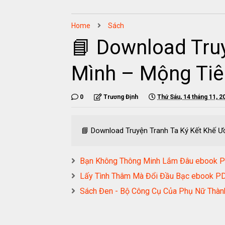
Home
Sách
📘 Download Truy
Mình – Mộng Tiê
0
Trương Định
Thứ Sáu, 14 tháng 11, 2
📘 Download Truyện Tranh Ta Ký Kết Khế Ư
Bạn Không Thông Minh Lắm Đâu eboo
Lấy Tình Thâm Mà Đổi Đầu Bạc ebook
Sách Đen - Bộ Công Cụ Của Phụ Nữ Th