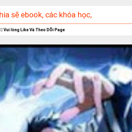
ia sẽ ebook, các khóa học,
ập miễn phí
Vui lòng Like Và Theo DÕi Page