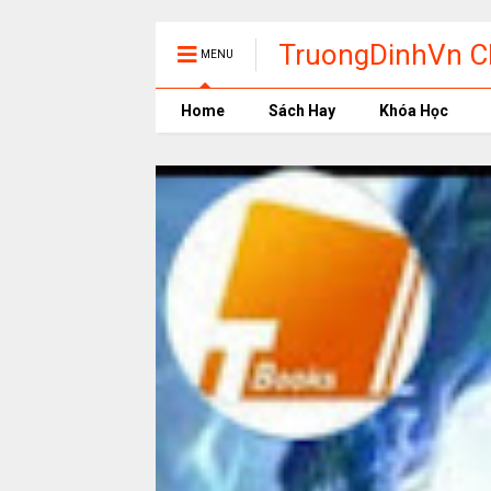
TruongDinhVn Ch
MENU
phần mềm học t
Home
Sách Hay
Khóa Học