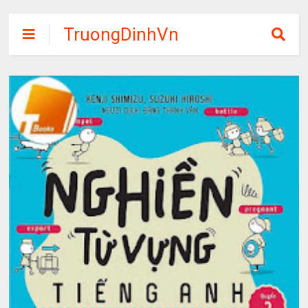
TruongDinhVn
Chia sẽ ebook,
các khóa học,
phần mềm học
tập miễn phí