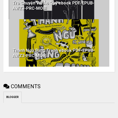
Trò Chuyện Với Ác Quỷ ebook PDF-EPUB-
AWZ3-PRC-MOBI
Thành Ngữ Bằng Tranh ebook PDF-EPUB-
AWZ3-PRC-MOBI
COMMENTS
BLOGGER