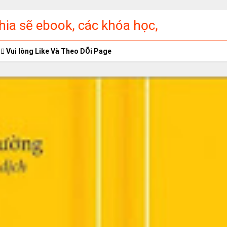
ia sẽ ebook, các khóa học,
ập miễn phí
Vui lòng Like Và Theo DÕi Page