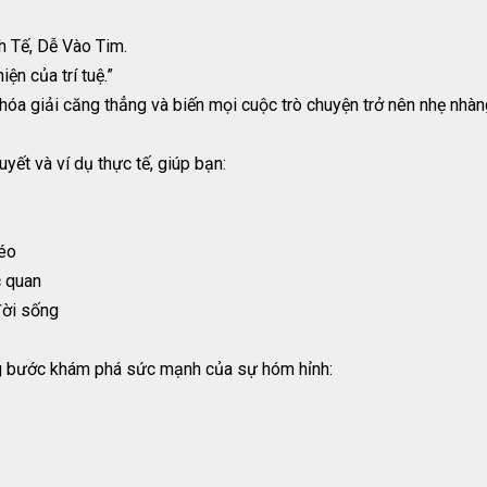
h Tế, Dễ Vào Tim.
ện của trí tuệ.”
óa giải căng thẳng và biến mọi cuộc trò chuyện trở nên nhẹ nhàng,
ết và ví dụ thực tế, giúp bạn:
léo
c quan
đời sống
 bước khám phá sức mạnh của sự hóm hỉnh: