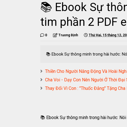
📚 Ebook Sự thông
tim phần 2 PDF 
0
Trương Định
Thứ Hai, 15 tháng 12, 2
📚 Ebook Sự thông minh trong hài hước: Nó
Thiền Cho Người Năng Động Và Hoài N
Cha Voi - Dạy Con Nên Người Ở Thời Đ
Thay Đổi Vì Con : "Thuốc Đắng" Tặng C
📚 Ebook Sự thông minh trong hài hước: Nó