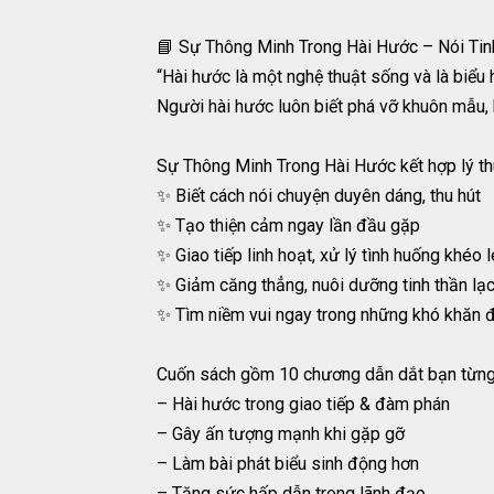
📘 Sự Thông Minh Trong Hài Hước – Nói Tin
“Hài hước là một nghệ thuật sống và là biểu hi
Người hài hước luôn biết phá vỡ khuôn mẫu, h
Sự Thông Minh Trong Hài Hước kết hợp lý thuy
✨ Biết cách nói chuyện duyên dáng, thu hút
✨ Tạo thiện cảm ngay lần đầu gặp
✨ Giao tiếp linh hoạt, xử lý tình huống khéo 
✨ Giảm căng thẳng, nuôi dưỡng tinh thần lạ
✨ Tìm niềm vui ngay trong những khó khăn 
Cuốn sách gồm 10 chương dẫn dắt bạn từng
– Hài hước trong giao tiếp & đàm phán
– Gây ấn tượng mạnh khi gặp gỡ
– Làm bài phát biểu sinh động hơn
– Tăng sức hấp dẫn trong lãnh đạo