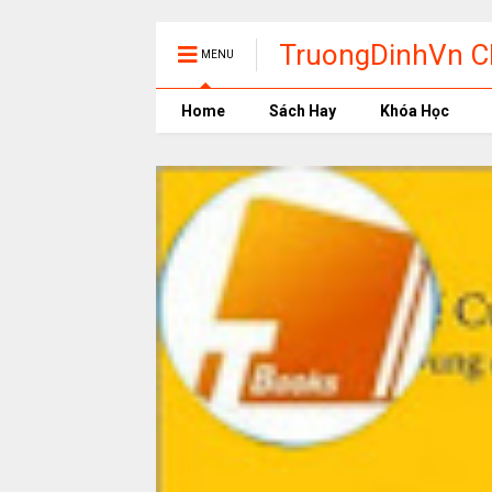
TruongDinhVn Ch
MENU
phần mềm học t
Home
Sách Hay
Khóa Học