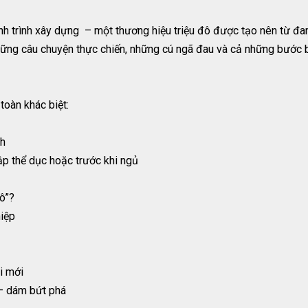
hành trình xây dựng – một thương hiệu triệu đô được tạo nên từ đa
ững câu chuyện thực chiến, những cú ngã đau và cả những bước
toàn khác biệt:
nh
tập thể dục hoặc trước khi ngủ
đô”?
hiệp
i mới
– dám bứt phá