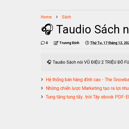
Home
Sách
🎧 Taudio Sách 
0
Trương Định
Thứ Tư, 17 tháng 12, 20
🎧 Taudio Sách nói VŨ ĐIỆU 2 TRIỆU ĐÔ F
Hệ thống bán hàng đỉnh cao - The Sno
Những chiến lược Marketing tạo ra lợ
Tung tăng tung tẩy…trời Tây ebook PD