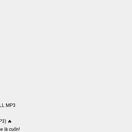
ULL MP3
P3) 🔥
e là cuốn!