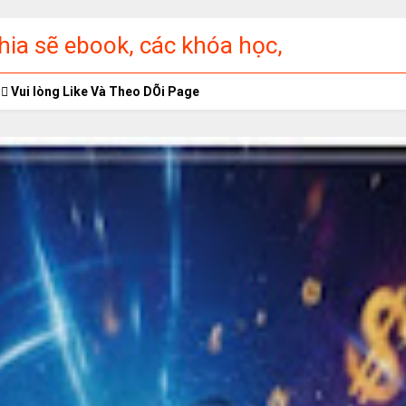
ia sẽ ebook, các khóa học,
ập miễn phí
Vui lòng Like Và Theo DÕi Page