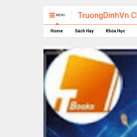
TruongDinhVn Ch
MENU
phần mềm học t
Home
Sách Hay
Khóa Học