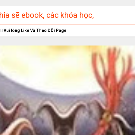
ia sẽ ebook, các khóa học,
ập miễn phí
Vui lòng Like Và Theo DÕi Page