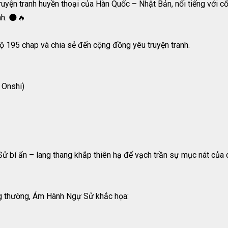
yện tranh huyền thoại của Hàn Quốc – Nhật Bản, nổi tiếng với cốt
nh. 🌑🔥
ộ 195 chap và chia sẻ đến cộng đồng yêu truyện tranh.
 Onshi)
í ẩn – lang thang khắp thiên hạ để vạch trần sự mục nát của các
g thường, Ám Hành Ngự Sử khắc họa: