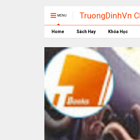
TruongDinhVn Ch
MENU
phần mềm học t
Home
Sách Hay
Khóa Học