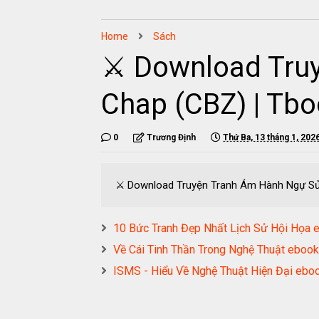
Home
Sách
⚔️ Download Tru
Chap (CBZ) | Tb
0
Trương Định
Thứ Ba, 13 tháng 1, 202
⚔️ Download Truyện Tranh Ám Hành Ngự Sử
10 Bức Tranh Đẹp Nhất Lịch Sử Hội H
Về Cái Tinh Thần Trong Nghệ Thuật e
ISMS - Hiểu Về Nghệ Thuật Hiện Đại 