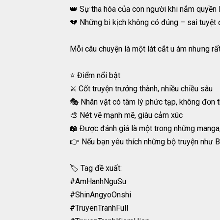
👑 Sự tha hóa của con người khi nắm quyền 
💔 Những bi kịch không có đúng – sai tuyệt 
Mỗi câu chuyện là một lát cắt u ám nhưng rấ
⭐️ Điểm nổi bật
⚔️ Cốt truyện trưởng thành, nhiều chiều sâu
🎭 Nhân vật có tâm lý phức tạp, không đơn t
🎨 Nét vẽ mạnh mẽ, giàu cảm xúc
📖 Được đánh giá là một trong những manga/
👉 Nếu bạn yêu thích những bộ truyện như B
🏷 Tag đề xuất:
#AmHanhNguSu
#ShinAngyoOnshi
#TruyenTranhFull