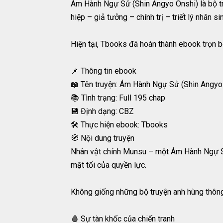
Ám Hành Ngự Sử (Shin Angyo Onshi) là bộ tru
hiệp – giả tưởng – chính trị – triết lý nhân si
Hiện tại, Tbooks đã hoàn thành ebook trọn b
📌 Thông tin ebook
📖 Tên truyện: Ám Hành Ngự Sử (Shin Angyo
📚 Tình trạng: Full 195 chap
💾 Định dạng: CBZ
🛠 Thực hiện ebook: Tbooks
🧭 Nội dung truyện
Nhân vật chính Munsu – một Ám Hành Ngự Sử b
mặt tối của quyền lực.
Không giống những bộ truyện anh hùng thôn
🩸 Sự tàn khốc của chiến tranh