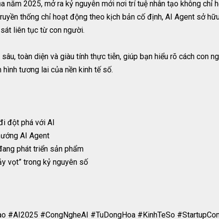
ủa năm 2025, mở ra kỷ nguyên mới nơi trí tuệ nhân tạo không chỉ 
truyền thống chỉ hoạt động theo kịch bản cố định, AI Agent sở hữu 
sát liên tục từ con người.
âu, toàn diện và giàu tính thực tiễn, giúp bạn hiểu rõ cách con ng
hình tương lai của nền kinh tế số.
i đột phá với AI
hướng AI Agent
 đang phát triển sản phẩm
y vọt” trong kỷ nguyên số
ao #AI2025 #CongNgheAI #TuDongHoa #KinhTeSo #StartupCo