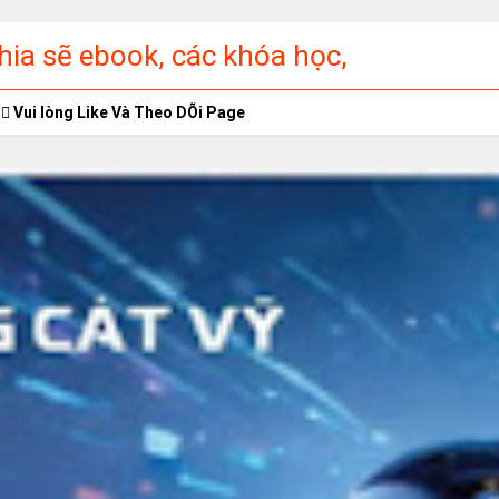
ia sẽ ebook, các khóa học,
ập miễn phí
Vui lòng Like Và Theo DÕi Page