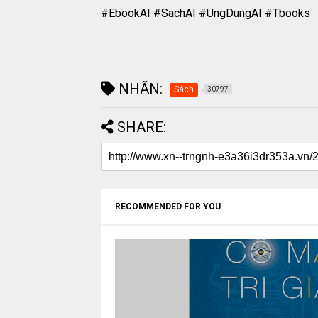
#EbookAI #SachAI #UngDungAI #Tbooks
NHÃN:
Sách
30797
SHARE:
RECOMMENDED FOR YOU