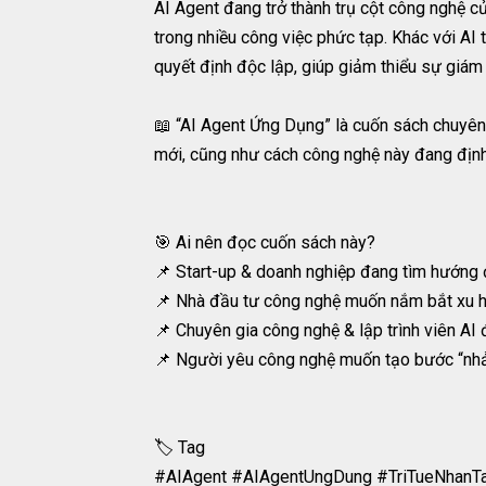
AI Agent đang trở thành trụ cột công nghệ c
trong nhiều công việc phức tạp. Khác với AI 
quyết định độc lập, giúp giảm thiểu sự giám 
📖 “AI Agent Ứng Dụng” là cuốn sách chuyên s
mới, cũng như cách công nghệ này đang định 
🎯 Ai nên đọc cuốn sách này?
📌 Start-up & doanh nghiệp đang tìm hướng đ
📌 Nhà đầu tư công nghệ muốn nắm bắt xu 
📌 Chuyên gia công nghệ & lập trình viên AI
📌 Người yêu công nghệ muốn tạo bước “nhả
🏷️ Tag
#AIAgent #AIAgentUngDung #TriTueNhanT