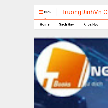
TruongDinhVn Ch
MENU
phần mềm học t
Home
Sách Hay
Khóa Học