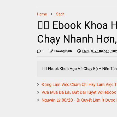
Home
Sách
🏃‍♂️ Ebook Khoa
Chạy Nhanh Hơn,
0
Trương Định
Thứ Hai, 26 tháng 1, 20
🏃‍♂️ Ebook Khoa Học Về Chạy Bộ – Nền T
Đừng Làm Việc Chăm Chỉ Hãy Làm Việc
Vừa Mua Đã Lãi, Đất Đai Tuyệt Vời eb
Nguyên Lý 80/20 - Bí Quyết Làm Ít Đượ