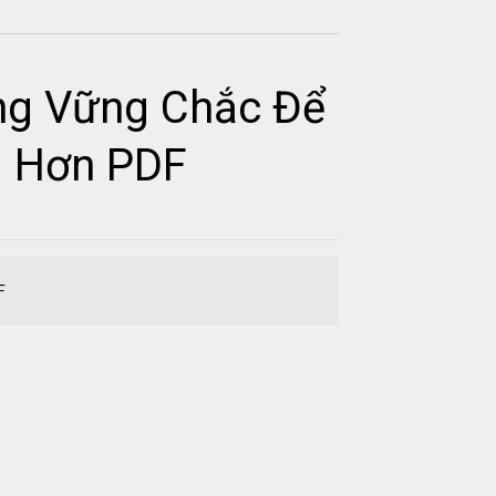
ảng Vững Chắc Để
g Hơn PDF
F