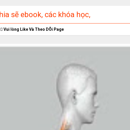
ia sẽ ebook, các khóa học,
ập miễn phí
Vui lòng Like Và Theo DÕi Page