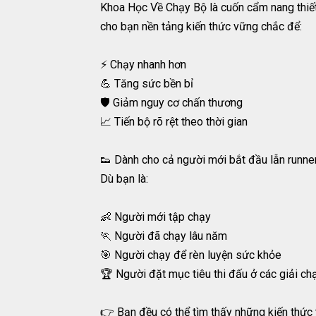
Khoa Học Về Chạy Bộ là cuốn cẩm nang thiết 
cho bạn nền tảng kiến thức vững chắc để:
⚡ Chạy nhanh hơn
💪 Tăng sức bền bỉ
🛡️ Giảm nguy cơ chấn thương
📈 Tiến bộ rõ rệt theo thời gian
👟 Dành cho cả người mới bắt đầu lẫn runne
Dù bạn là:
👶 Người mới tập chạy
🏃 Người đã chạy lâu năm
🎯 Người chạy để rèn luyện sức khỏe
🏆 Người đặt mục tiêu thi đấu ở các giải ch
👉 Bạn đều có thể tìm thấy những kiến thức 