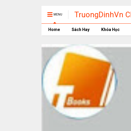
TruongDinhVn Ch
MENU
phần mềm học t
Home
Sách Hay
Khóa Học