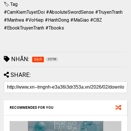
🏷️ Tag
#CamKiemTuyetDoi #AbsoluteSwordSense #TruyenTranh
#Manhwa #VoHiep #HanhDong #MaGiao #CBZ
#EbookTruyenTranh #Tbooks
NHÃN:
Sách
30798
SHARE:
RECOMMENDED FOR YOU