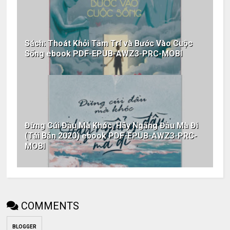
Sách: Thoát Khỏi Tâm Trí và Bước Vào Cuộc
Sống ebook PDF-EPUB-AWZ3-PRC-MOBI
Đừng Cúi Đầu Mà Khóc, Hãy Ngẩng Đầu Mà Đi
(Tái Bản 2020) ebook PDF-EPUB-AWZ3-PRC-
MOBI
COMMENTS
BLOGGER