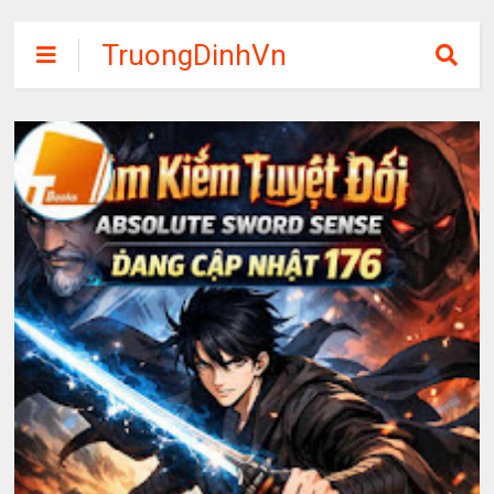
TruongDinhVn
Chia sẽ ebook,
các khóa học,
phần mềm học
tập miễn phí