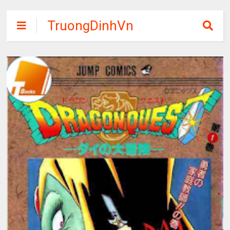
TruongDinhVn
Chia sẽ ebook,
các khóa học,
phần mềm học
tập miễn phí