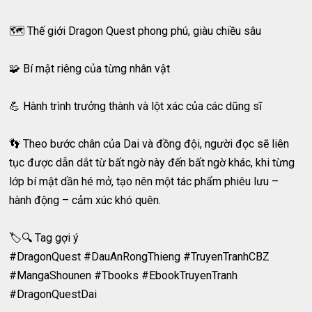
🗺️ Thế giới Dragon Quest phong phú, giàu chiều sâu
🧩 Bí mật riêng của từng nhân vật
💪 Hành trình trưởng thành và lột xác của các dũng sĩ
👣 Theo bước chân của Dai và đồng đội, người đọc sẽ liên
tục được dẫn dắt từ bất ngờ này đến bất ngờ khác, khi từng
lớp bí mật dần hé mở, tạo nên một tác phẩm phiêu lưu –
hành động – cảm xúc khó quên.
🏷️🔍 Tag gợi ý
#DragonQuest #DauAnRongThieng #TruyenTranhCBZ
#MangaShounen #Tbooks #EbookTruyenTranh
#DragonQuestDai