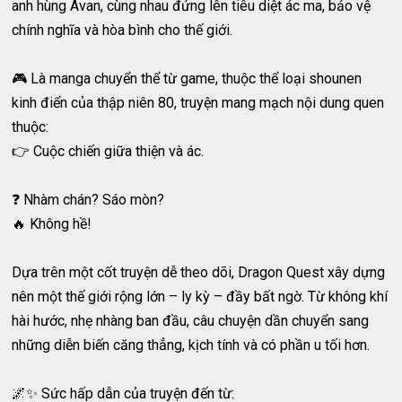
anh hùng Avan, cùng nhau đứng lên tiêu diệt ác ma, bảo vệ
chính nghĩa và hòa bình cho thế giới.
🎮 Là manga chuyển thể từ game, thuộc thể loại shounen
kinh điển của thập niên 80, truyện mang mạch nội dung quen
thuộc:
👉 Cuộc chiến giữa thiện và ác.
❓ Nhàm chán? Sáo mòn?
🔥 Không hề!
Dựa trên một cốt truyện dễ theo dõi, Dragon Quest xây dựng
nên một thế giới rộng lớn – ly kỳ – đầy bất ngờ. Từ không khí
hài hước, nhẹ nhàng ban đầu, câu chuyện dần chuyển sang
những diễn biến căng thẳng, kịch tính và có phần u tối hơn.
🌌✨ Sức hấp dẫn của truyện đến từ: