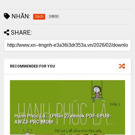
NHÃN:
Sách
30800
SHARE:
RECOMMENDED FOR YOU
Hạnh Phúc Là… (Phần 2) ebook PDF-EPUB-
AWZ3-PRC-MOBI