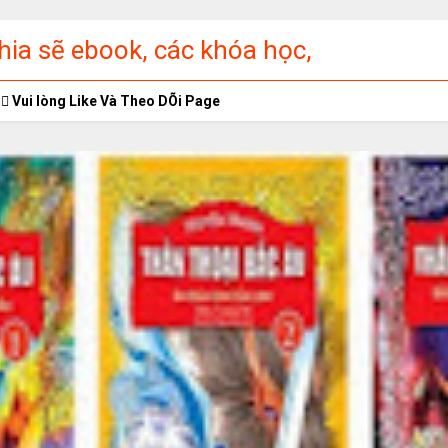
ia sẽ ebook, các khóa học,
ập miễn phí
Vui lòng Like Và Theo DÕi Page