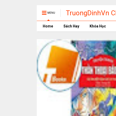
TruongDinhVn Ch
MENU
phần mềm học t
Home
Sách Hay
Khóa Học