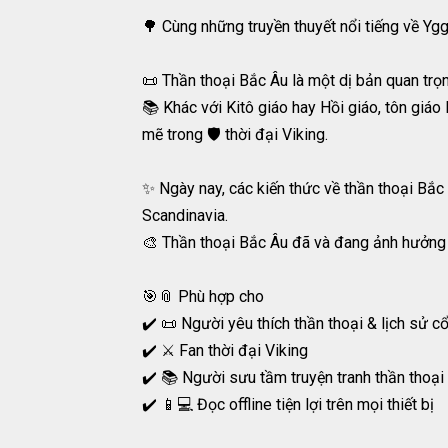
🌳 Cùng những truyền thuyết nổi tiếng về Ygg
📜 Thần thoại Bắc Âu là một dị bản quan trọ
📚 Khác với Kitô giáo hay Hồi giáo, tôn giá
mẽ trong 🛡️ thời đại Viking.
✨ Ngày nay, các kiến thức về thần thoại Bắc 
Scandinavia.
🎨 Thần thoại Bắc Âu đã và đang ảnh hưởng s
🎯📎 Phù hợp cho
✔️ 📜 Người yêu thích thần thoại & lịch sử c
✔️ ⚔️ Fan thời đại Viking
✔️ 📚 Người sưu tầm truyện tranh thần thoại
✔️ 📱💻 Đọc offline tiện lợi trên mọi thiết bị