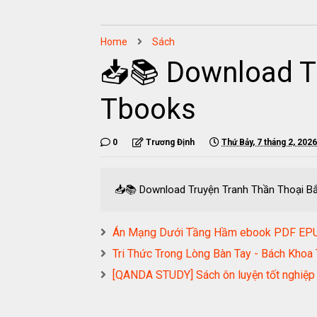
Home
Sách
📥📚 Download T
Tbooks
0
Trương Định
Thứ Bảy, 7 tháng 2, 2026
📥📚 Download Truyện Tranh Thần Thoại B
Án Mạng Dưới Tầng Hầm ebook PDF E
Tri Thức Trong Lòng Bàn Tay - Bách Kh
[QANDA STUDY] Sách ôn luyện tốt ngh