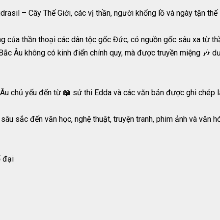
drasil – Cây Thế Giới, các vị thần, người khổng lồ và ngày tận thế
ng của thần thoại các dân tộc gốc Đức, có nguồn gốc sâu xa từ th
o Bắc Âu không có kinh điển chính quy, mà được truyền miệng 🎶 dư
Âu chủ yếu đến từ 📖 sử thi Edda và các văn bản được ghi chép lại
âu sắc đến văn học, nghệ thuật, truyện tranh, phim ảnh và văn hó
ổ đại