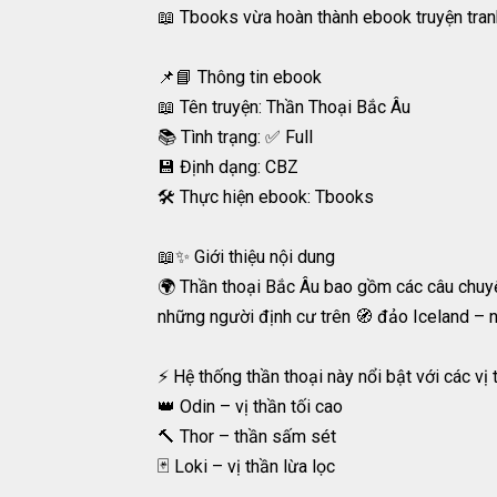
📖 Tbooks vừa hoàn thành ebook truyện tranh 
📌📘 Thông tin ebook
📖 Tên truyện: Thần Thoại Bắc Âu
📚 Tình trạng: ✅ Full
💾 Định dạng: CBZ
🛠️ Thực hiện ebook: Tbooks
📖✨ Giới thiệu nội dung
🌍 Thần thoại Bắc Âu bao gồm các câu chuyện,
những người định cư trên 🧭 đảo Iceland – nơ
⚡ Hệ thống thần thoại này nổi bật với các vị 
👑 Odin – vị thần tối cao
🔨 Thor – thần sấm sét
🃏 Loki – vị thần lừa lọc