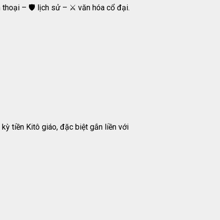
hoại – 🛡️ lịch sử – ⚔️ văn hóa cổ đại.
 tiền Kitô giáo, đặc biệt gắn liền với