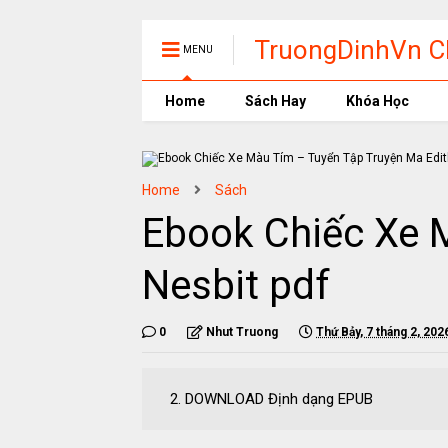
TruongDinhVn Ch
MENU
phần mềm học t
Home
Sách Hay
Khóa Học
Home
Sách
Ebook Chiếc Xe 
Nesbit pdf
0
Nhut Truong
Thứ Bảy, 7 tháng 2, 202
2. DOWNLOAD Định dạng EPUB