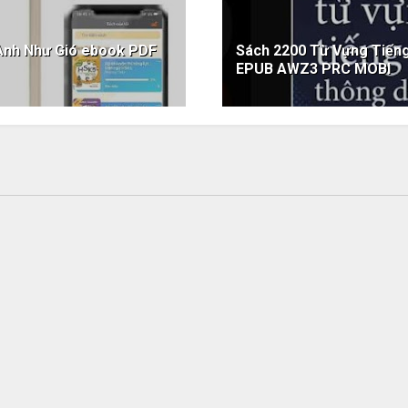
 Anh Như Gió ebook PDF
Sách 2200 Từ Vựng Tiến
EPUB AWZ3 PRC MOBI