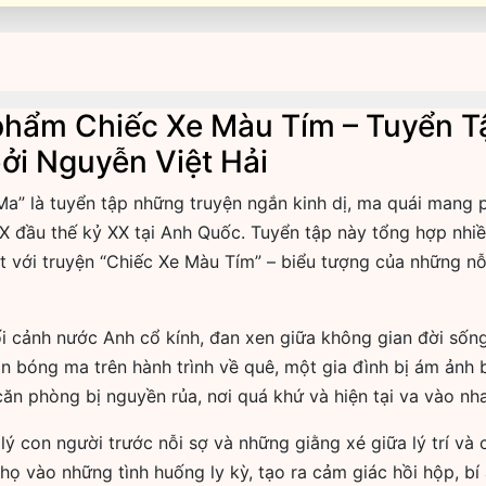
c phẩm Chiếc Xe Màu Tím – Tuyển 
bởi Nguyễn Việt Hải
a” là tuyển tập những truyện ngắn kinh dị, ma quái mang 
 XIX đầu thế kỷ XX tại Anh Quốc. Tuyển tập này tổng hợp nhi
ật với truyện “Chiếc Xe Màu Tím” – biểu tượng của những nỗi
i cảnh nước Anh cổ kính, đan xen giữa không gian đời sống 
 bóng ma trên hành trình về quê, một gia đình bị ám ảnh 
 căn phòng bị nguyền rủa, nơi quá khứ và hiện tại va vào nh
 lý con người trước nỗi sợ và những giằng xé giữa lý trí v
 họ vào những tình huống ly kỳ, tạo ra cảm giác hồi hộp, bí