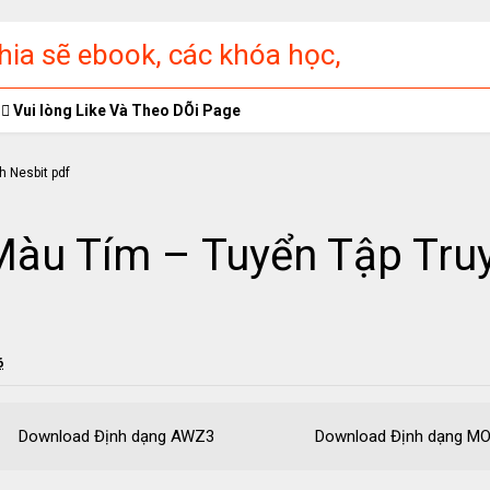
ia sẽ ebook, các khóa học,
ập miễn phí
Vui lòng Like Và Theo DÕi Page
Màu Tím – Tuyển Tập Tru
6
 Download Định dạng AWZ3 Download Định dạn