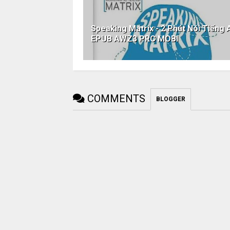
Speaking Matrix - 2 Phút Nói Tiếng
EPUB AWZ3 PRC MOBI
COMMENTS
BLOGGER