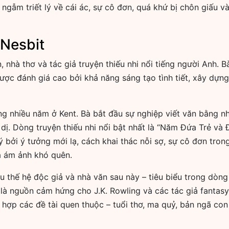
ngẫm triết lý về cái ác, sự cô đơn, quá khứ bị chôn giấu v
 Nesbit
, nhà thơ và tác giả truyện thiếu nhi nổi tiếng người Anh.
ược đánh giá cao bởi khả năng sáng tạo tình tiết, xây dựng
ống nhiều năm ở Kent. Bà bắt đầu sự nghiệp viết văn bằng n
h dị. Dòng truyện thiếu nhi nổi bật nhất là “Năm Đứa Trẻ và 
ý bởi ý tưởng mới lạ, cách khai thác nỗi sợ, sự cô đơn tro
à ám ảnh khó quên.
 thế hệ độc giả và nhà văn sau này – tiêu biểu trong dòng v
à nguồn cảm hứng cho J.K. Rowling và các tác giả fantasy h
hợp các đề tài quen thuộc – tuổi thơ, ma quỷ, bản ngã con