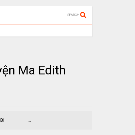
SEARCH
yện Ma Edith
g MOBI ...