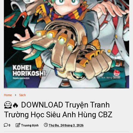
Home
Sách
🦸‍🔥 DOWNLOAD Truyện Tranh
Trường Học Siêu Anh Hùng CBZ
0
Trương Định
Thứ Ba, 24 tháng 3, 2026