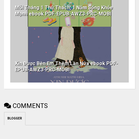
Mỗi Tháng 1 Thử Thách, 1 Năm Sống Khỏe
Mạnh ebook PDF-EPUB-AWZ3-PRC-MOBI
Xin Được Bên Em Thêm Lần Nữa ebook PDF-
EPUB-AWZ3-PRC-MOBI
COMMENTS
BLOGGER