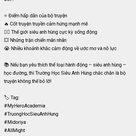
⭐ Điểm hấp dẫn của bộ truyện
🔥 Cốt truyện truyền cảm hứng mạnh mẽ
🦸‍♂️ Thế giới siêu anh hùng cực kỳ sống động
💥 Những trận chiến mãn nhãn
😭 Nhiều khoảnh khắc cảm động về ước mơ và nỗ lực
📚 Nếu bạn yêu thích thể loại hành động – siêu anh hùng –
học đường, thì Trường Học Siêu Anh Hùng chắc chắn là bộ
truyện không thể bỏ lỡ!
🏷️ Tag:
#MyHeroAcademia
#TruongHocSieuAnhHung
#Midoriya
#AllMight