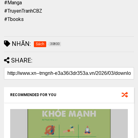
#Manga
#TruyenTranhCBZ
#Tbooks
NHÃN:
Sách
30800
SHARE:
RECOMMENDED FOR YOU