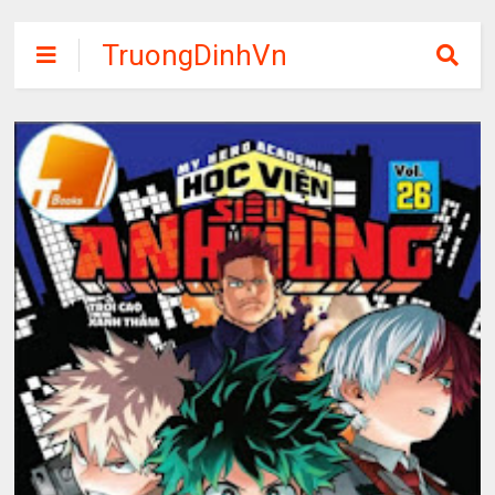
TruongDinhVn
Chia sẽ ebook,
các khóa học,
phần mềm học
tập miễn phí