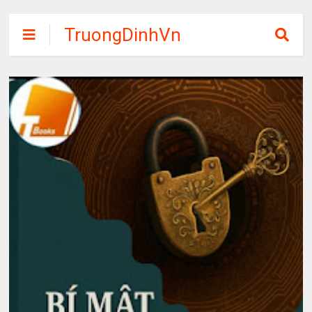
TruongDinhVn
Chia sẽ ebook,
các khóa học,
phần mềm học
tập miễn phí