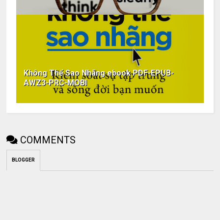
Không Thể Sao Nhãng ebook PDF-EPUB-
AWZ3-PRC-MOBI
COMMENTS
BLOGGER