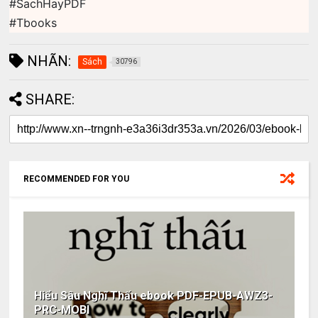
#SachHayPDF
#Tbooks
NHÃN:
Sách
30796
SHARE:
RECOMMENDED FOR YOU
Hiểu Sâu Nghĩ Thấu ebook PDF-EPUB-AWZ3-
PRC-MOBI