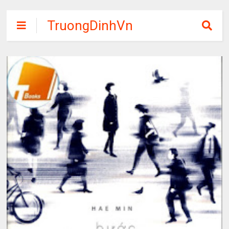
TruongDinhVn
Chia sẽ ebook,
các khóa học,
phần mềm học
tập miễn phí