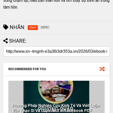
sống chậm lại, hiểu bản thân hơn và tìm thấy sự bình an trong
tâm hồn.
NHÃN:
Sách
30797
SHARE:
RECOMMENDED FOR YOU
Phương Pháp Nghiên Cứu Kinh Tế Và Viết Luận
Văn Thạc Sĩ Và Luận Án Tiến Sĩ ebook PDF