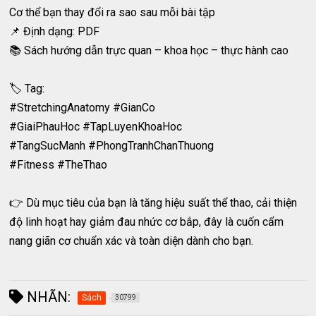
Cơ thể bạn thay đổi ra sao sau mỗi bài tập
📌 Định dạng: PDF
📚 Sách hướng dẫn trực quan – khoa học – thực hành cao
🏷️ Tag:
#StretchingAnatomy #GianCo
#GiaiPhauHoc #TapLuyenKhoaHoc
#TangSucManh #PhongTranhChanThuong
#Fitness #TheThao
👉 Dù mục tiêu của bạn là tăng hiệu suất thể thao, cải thiện
độ linh hoạt hay giảm đau nhức cơ bắp, đây là cuốn cẩm
nang giãn cơ chuẩn xác và toàn diện dành cho bạn.
NHÃN:
Sách
30799