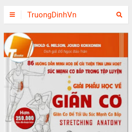
TruongDinhVn
Chia sẽ ebook,
các khóa học,
phần mềm học
tập miễn phí