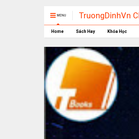
TruongDinhVn Ch
MENU
phần mềm học t
Home
Sách Hay
Khóa Học