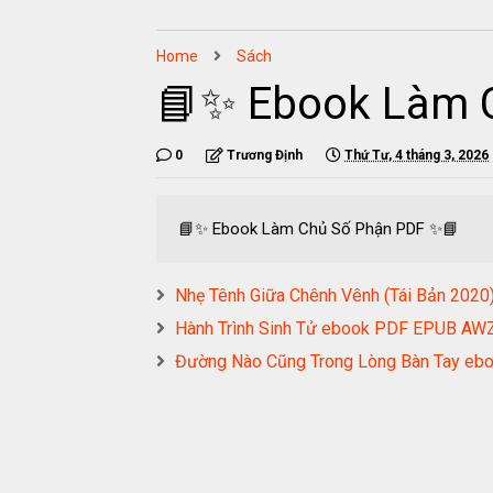
Home
Sách
📘✨ Ebook Làm 
0
Trương Định
Thứ Tư, 4 tháng 3, 2026
📘✨ Ebook Làm Chủ Số Phận PDF ✨📘
Nhẹ Tênh Giữa Chênh Vênh (Tái Bản 20
Hành Trình Sinh Tử ebook PDF EPUB A
Đường Nào Cũng Trong Lòng Bàn Tay e