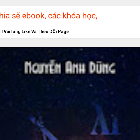
ia sẽ ebook, các khóa học,
ập miễn phí
Vui lòng Like Và Theo DÕi Page