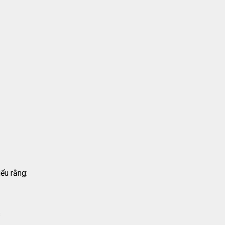
ểu rằng:
s