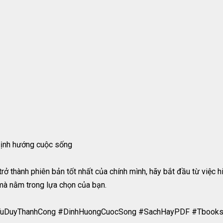
 Định hướng cuộc sống
ở thành phiên bản tốt nhất của chính mình, hãy bắt đầu từ việc hi
mà nằm trong lựa chọn của bạn.
#TuDuyThanhCong #DinhHuongCuocSong #SachHayPDF #Tbook