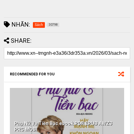
NHÃN:
Sách
30798
SHARE:
RECOMMENDED FOR YOU
Phụ Nữ Và Tiền Bạc ebook PDF EPUB AWZ3
PRC MOBI