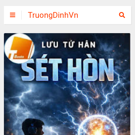
TruongDinhVn
Chia sẽ ebook,
các khóa học,
phần mềm học
tập miễn phí