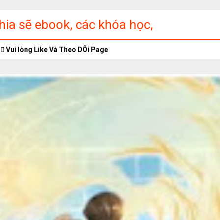
ia sẽ ebook, các khóa học,
ập miễn phí
Vui lòng Like Và Theo DÕi Page