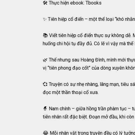
🛠️ Thực hiện ebook: Tbooks
✨ Tiên hiệp cổ điển – một thể loại “khó nhằ
📚 Viết tiên hiệp cổ điển thực sự không dễ. Mộ
huống chi hội tụ đầy đủ. Có lẽ vì vậy mà th
🌿 Thế nhưng sau Hoàng Đình, mình mới thực
vị “tiên phong đạo cốt” của dòng xuyên khôn
💞 Truyện có sự nhẹ nhàng, lãng mạn, tiêu sá
đọc một thần thoại cổ xưa.
🧙 Nam chính – giữa hồng trần phàm tục – tu
tiên nhân rất đặc biệt. Đoạn mở đầu, khi còn
😂 Mỗi nhân vật trong truyện đều có lý tưởng