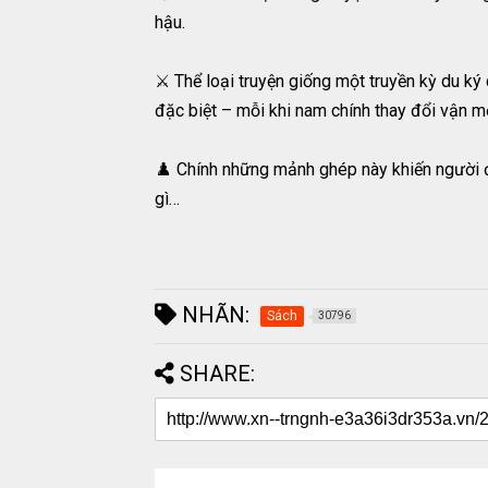
hậu.
⚔️ Thể loại truyện giống một truyền kỳ du ký 
đặc biệt – mỗi khi nam chính thay đổi vận mệ
♟️ Chính những mảnh ghép này khiến người đ
gì…
NHÃN:
Sách
30796
SHARE: