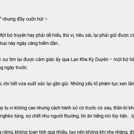
n” nhưng đầy cuốn hút ✨
t bộ truyện hay phải dễ hiểu, thú vị, tiêu sái, lại phải giữ được c
ể loại này ngày càng hiếm dần…
 sự tìm lại được cảm giác ấy qua Lạn Kha Kỳ Duyên – một bộ tiê
g ngày trước.
i; chi tiết vừa xuất sắc lại gần gũi. Những yếu tố phàm tục xen 
y tu vi không cao nhưng cách hành xử có trước có sau, thần bí khó
 nghèo túng, sợ chết như người thường, lời ăn tiếng nói tùy tiện…
 riêng, không toan tính quá nhiều, tạo nên không khí nhẹ nhàng, đ