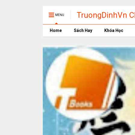
TruongDinhVn Ch
MENU
phần mềm học t
Home
Sách Hay
Khóa Học