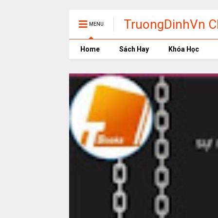
TruongDinhVn Ch
MENU
phần mềm học t
Home
Sách Hay
Khóa Học