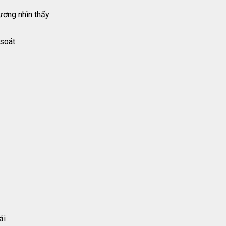
ương nhìn thấy
 soát
ải