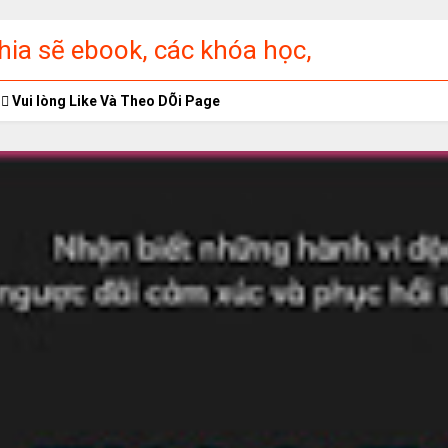
ia sẽ ebook, các khóa học,
ập miễn phí
Vui lòng Like Và Theo DÕi Page