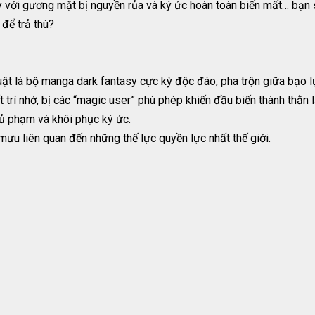
y với gương mặt bị nguyền rủa và ký ức hoàn toàn biến mất… bạn 
 để trả thù?
t là bộ manga dark fantasy cực kỳ độc đáo, pha trộn giữa bạo lự
rí nhớ, bị các “magic user” phù phép khiến đầu biến thành thằn l
hủ phạm và khôi phục ký ức.
ưu liên quan đến những thế lực quyền lực nhất thế giới.