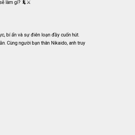
sẽ làm gì? 🦎⚔️
c, bí ẩn và sự điên loạn đầy cuốn hút.
ằn. Cùng người bạn thân Nikaido, anh truy