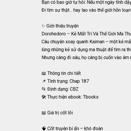
Bạn có bao giờ tự hỏi: Nếu một ngày tỉnh dậ
Đi tìm sự thật… hay lao vào thế giới hỗn loạn
✨ Giới thiệu truyện
Dorohedoro – Kẻ Mất Trí Và Thế Giới Ma Thuậ
Câu chuyện xoay quanh Kaiman – một kẻ mất t
lùng những kẻ sử dụng ma thuật để tìm ra t
Nhưng càng đi sâu, họ càng bị cuốn vào âm m
📖 Thông tin chi tiết
📌 Tình trạng: Chap 187
📂 Định dạng: CBZ
🛠️ Thực hiện ebook: Tbooks
📖 Giá trị cốt lõi
🧠 Cốt truyện bí ẩn – khó đoán