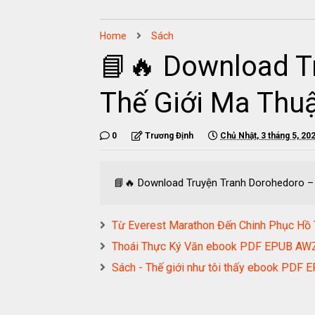
Home
Sách
📘🔥 Download T
Thế Giới Ma Thu
0
Trương Định
Chủ Nhật, 3 tháng 5, 20
📘🔥 Download Truyện Tranh Dorohedoro – 
Từ Everest Marathon Đến Chinh Phục 
Thoái Thực Ký Văn ebook PDF EPUB A
Sách - Thế giới như tôi thấy ebook PD