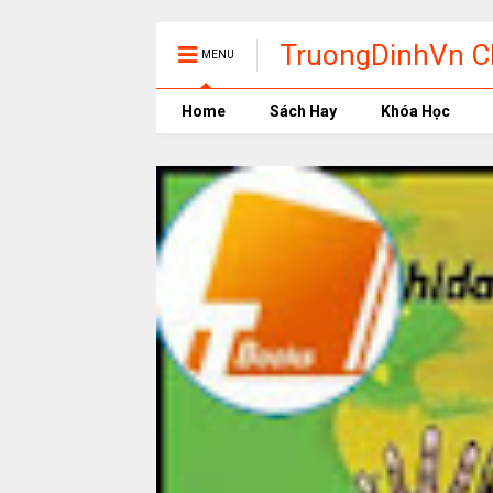
TruongDinhVn Ch
MENU
phần mềm học t
Home
Sách Hay
Khóa Học