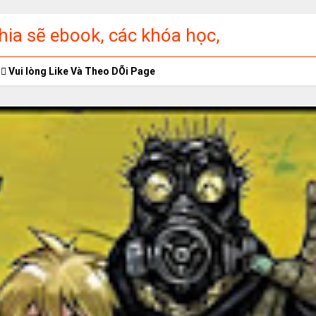
ia sẽ ebook, các khóa học,
ập miễn phí
Vui lòng Like Và Theo DÕi Page