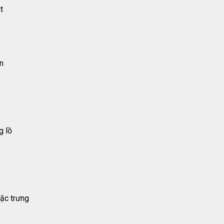
t
n
g lồ
ặc trưng