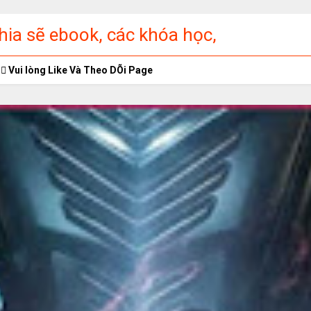
ia sẽ ebook, các khóa học,
ập miễn phí
Vui lòng Like Và Theo DÕi Page