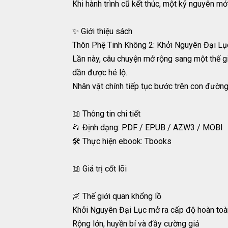
Khi hành trình cũ kết thúc, một kỷ nguyên mớ
✨ Giới thiệu sách
Thôn Phệ Tinh Không 2: Khởi Nguyên Đại Lục
Lần này, câu chuyện mở rộng sang một thế gi
dần được hé lộ.
Nhân vật chính tiếp tục bước trên con đường
📖 Thông tin chi tiết
📂 Định dạng: PDF / EPUB / AZW3 / MOBI
🛠️ Thực hiện ebook: Tbooks
📖 Giá trị cốt lõi
🌌 Thế giới quan khổng lồ
Khởi Nguyên Đại Lục mở ra cấp độ hoàn toà
Rộng lớn, huyền bí và đầy cường giả