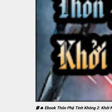
📘🔥 Ebook Thôn Phệ Tinh Không 2: Khởi 