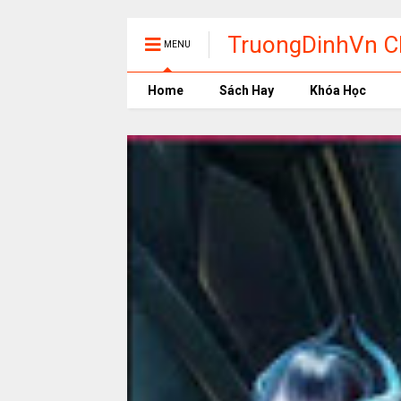
TruongDinhVn Ch
MENU
phần mềm học t
Home
Sách Hay
Khóa Học