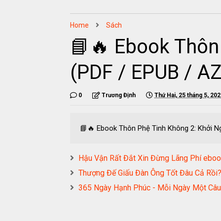
Home
Sách
📘🔥 Ebook Thôn
(PDF / EPUB / A
0
Trương Định
Thứ Hai, 25 tháng 5, 20
📘🔥 Ebook Thôn Phệ Tinh Không 2: Khởi N
Hậu Vận Rất Đắt Xin Đừng Lãng Phí e
Thượng Đế Giấu Đàn Ông Tốt Đâu Cả R
365 Ngày Hạnh Phúc - Mỗi Ngày Một C