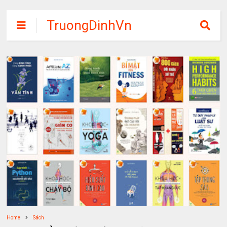
TruongDinhVn
Chia sẽ ebook,
các khóa học,
phần mềm học
tập miễn phí
Home
Sách