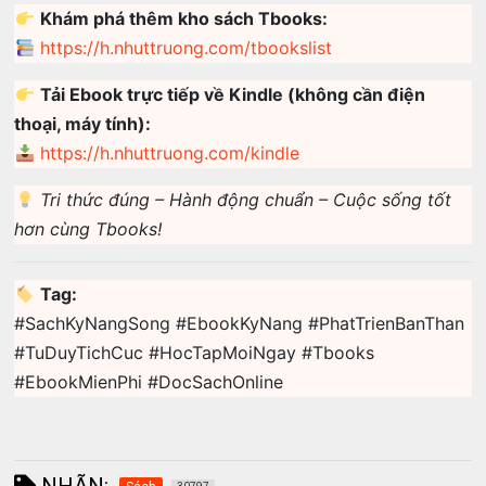
Khám phá thêm kho sách Tbooks:
https://h.nhuttruong.com/tbookslist
Tải Ebook trực tiếp về Kindle (không cần điện
thoại, máy tính):
https://h.nhuttruong.com/kindle
Tri thức đúng – Hành động chuẩn – Cuộc sống tốt
hơn cùng Tbooks!
Tag:
#SachKyNangSong #EbookKyNang #PhatTrienBanThan
#TuDuyTichCuc #HocTapMoiNgay #Tbooks
#EbookMienPhi #DocSachOnline