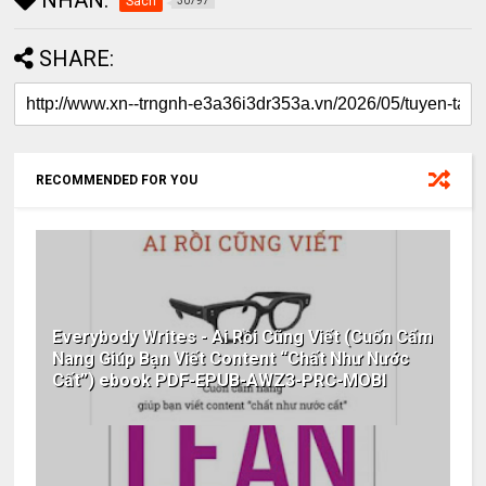
NHÃN:
Sách
30797
SHARE:
RECOMMENDED FOR YOU
Everybody Writes - Ai Rồi Cũng Viết (Cuốn Cẩm
Nang Giúp Bạn Viết Content “Chất Như Nước
Cất”) ebook PDF-EPUB-AWZ3-PRC-MOBI