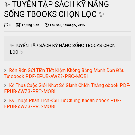
✨ TUYỂN TẬP SÁCH KỸ NĂNG
SỐNG TBOOKS CHỌN LỌC ✨
0
Trương Định
Thứ Sáu, 1 tháng 5, 2026
✨ TUYỂN TẬP SÁCH KỸ NĂNG SỐNG TBOOKS CHỌN
LỌC ✨
Rón Rén Gửi Tiền Tiết Kiệm Không Bằng Mạnh Dạn Đầu
Tư ebook PDF-EPUB-AWZ3-PRC-MOBI
Kẻ Thua Cuộc Giỏi Nhất Sẽ Giành Chiến Thắng ebook PDF-
EPUB-AWZ3-PRC-MOBI
Kỹ Thuật Phân Tích Đầu Tư Chứng Khoán ebook PDF-
EPUB-AWZ3-PRC-MOBI