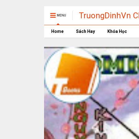
TruongDinhVn Ch
MENU
phần mềm học t
Home
Sách Hay
Khóa Học