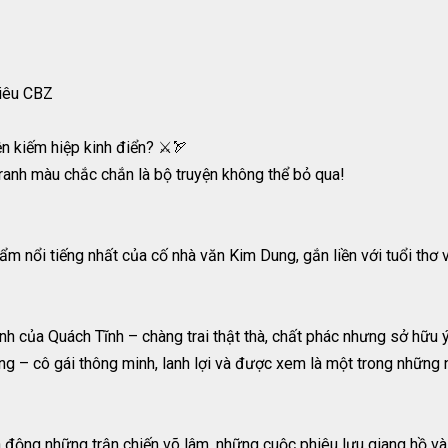
iêu CBZ
n kiếm hiệp kinh điển? ⚔️🏹
ranh màu chắc chắn là bộ truyện không thể bỏ qua!
m nổi tiếng nhất của cố nhà văn Kim Dung, gắn liền với tuổi thơ 
nh của Quách Tĩnh – chàng trai thật thà, chất phác nhưng sở hữu 
 – cô gái thông minh, lanh lợi và được xem là một trong những n
nh động những trận chiến võ lâm, những cuộc phiêu lưu giang hồ v