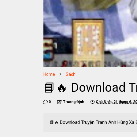
Home
Sách
📘🔥 Download T
0
Trương Định
Chủ Nhật, 21 tháng 6, 2
📘🔥 Download Truyện Tranh Anh Hùng Xạ 