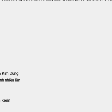
ủa Kim Dung
nh nhiều lần
n Kiếm