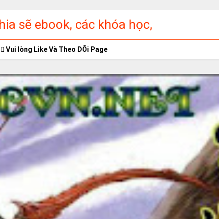
ia sẽ ebook, các khóa học,
ập miễn phí
Vui lòng Like Và Theo DÕi Page