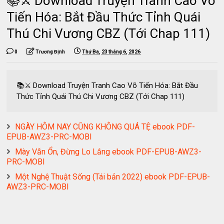
📚⚔️ Download Truyện Tranh Cao Võ
Tiến Hóa: Bắt Đầu Thức Tỉnh Quái
Thú Chi Vương CBZ (Tới Chap 111)
0
Trương Định
Thứ Ba, 23 tháng 6, 2026
📚⚔️ Download Truyện Tranh Cao Võ Tiến Hóa: Bắt Đầu
Thức Tỉnh Quái Thú Chi Vương CBZ (Tới Chap 111)
NGÀY HÔM NAY CŨNG KHÔNG QUÁ TỆ ebook PDF-
EPUB-AWZ3-PRC-MOBI
Mày Vẫn Ổn, Đừng Lo Lắng ebook PDF-EPUB-AWZ3-
PRC-MOBI
Một Nghệ Thuật Sống (Tái bản 2022) ebook PDF-EPUB-
AWZ3-PRC-MOBI