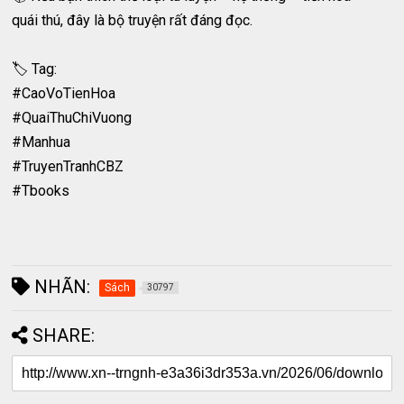
quái thú, đây là bộ truyện rất đáng đọc.
🏷 Tag:
#CaoVoTienHoa
#QuaiThuChiVuong
#Manhua
#TruyenTranhCBZ
#Tbooks
NHÃN:
Sách
30797
SHARE: