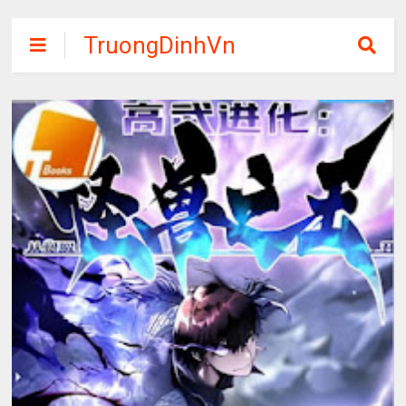
TruongDinhVn
Chia sẽ ebook,
các khóa học,
phần mềm học
tập miễn phí