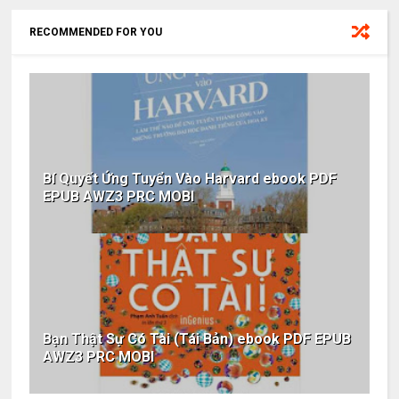
RECOMMENDED FOR YOU
Bí Quyết Ứng Tuyển Vào Harvard ebook PDF
EPUB AWZ3 PRC MOBI
Bạn Thật Sự Có Tài (Tái Bản) ebook PDF EPUB
AWZ3 PRC MOBI