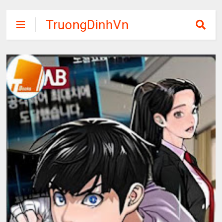
TruongDinhVn
Chia sẽ ebook,
các khóa học,
phần mềm học
tập miễn phí