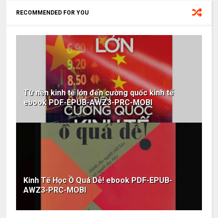
RECOMMENDED FOR YOU
Từ nền kinh tế lớn đến cường quốc kinh tế
ebook PDF-EPUB-AWZ3-PRC-MOBI
Kinh Tế Học Ồ Quá Dễ! ebook PDF-EPUB-
AWZ3-PRC-MOBI